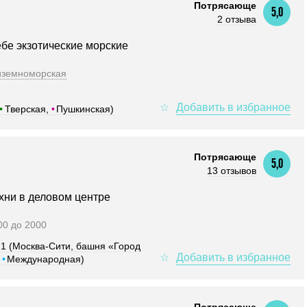
Потрясающе
5,0
2 отзыва
бе экзотические морские
иземноморская
•
Тверская,
•
Пушкинская)
Потрясающе
5,0
13 отзывов
хни в деловом центре
000 до 2000
р.1 (Москва-Сити, башня «Город
,
•
Международная)