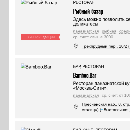
РЕСТОРАН
Рыбный базар
Здесь можно позволить се
деликатесы.
паназиатская
рыбная
сред
ср. счет: свыше 3000
ВЫБОР РЕДАКЦИИ
Трехпрудный пер., 10/2 (
БАР, РЕСТОРАН
Bamboo.Bar
Ресторан паназиатской ку
«Москва-Сити».
паназиатская
ср. счет: от 1
Пресненская наб., 8, ст
столиц») (
•
Выставочная