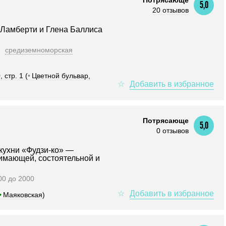
Потрясающе
5,0
20 отзывов
Ламберти и Глена Баллиса
средиземноморская
стр. 1 (
•
Цветной бульвар,
Потрясающе
5,0
0 отзывов
кухни «Фудзи-ко» —
нимающей, состоятельной и
000 до 2000
•
Маяковская)