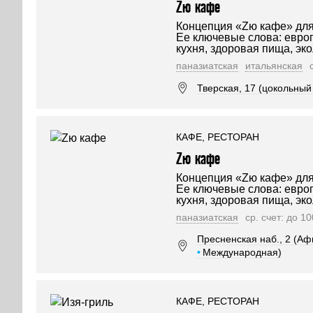
Zю кафе
Концепция «Zю кафе» для
Ее ключевые слова: евро
кухня, здоровая пища, эк
паназиатская
итальянская
Тверская, 17 (цокольный э
КАФЕ, РЕСТОРАН
Zю кафе
Концепция «Zю кафе» для
Ее ключевые слова: евро
кухня, здоровая пища, эк
паназиатская
ср. счет: до 1
Пресненская наб., 2 (Аф
•
Международная)
КАФЕ, РЕСТОРАН