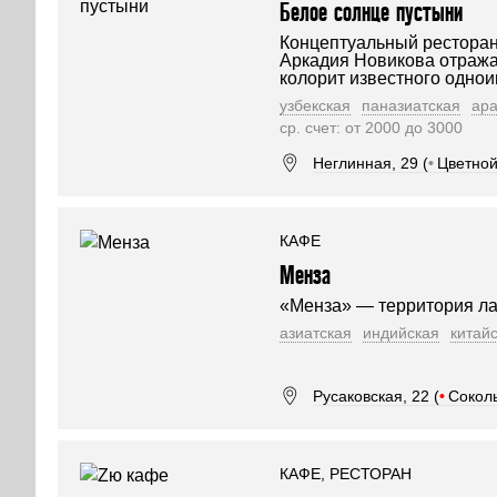
Белое солнце пустыни
Концептуальный ресторан
Аркадия Новикова отража
колорит известного одно
узбекская
паназиатская
ара
ср. счет: от 2000 до 3000
Неглинная, 29 (
•
Цветной
КАФЕ
Менза
«Менза» — территория л
азиатская
индийская
китай
Русаковская, 22 (
•
Сокол
КАФЕ, РЕСТОРАН