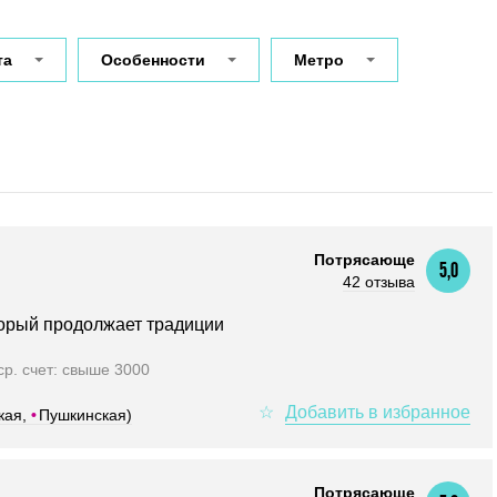
та
Особенности
Метро
Потрясающе
5,0
42 отзыва
торый продолжает традиции
ср. счет: свыше 3000
кая,
•
Пушкинская)
Потрясающе