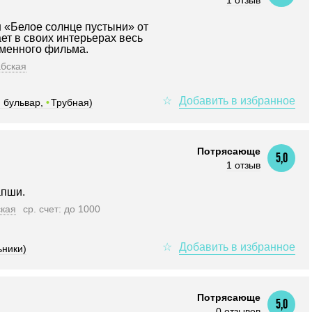
1 отзыв
 «Белое солнце пустыни» от
ет в своих интерьерах весь
именного фильма.
бская
 бульвар,
•
Трубная)
Потрясающе
5,0
1 отзыв
апши.
ская
ср. счет: до 1000
ьники)
Потрясающе
5,0
0 отзывов