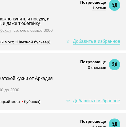
Потрясающе
5,0
1 отзыв
ожно купить и посуду, и
 и даже тюбетейку.
бская
ср. счет: свыше 3000
ий мост,
•
Цветной бульвар)
Потрясающе
5,0
0 отзывов
иатской кухни от Аркадия
000 до 2000
ецкий мост,
•
Лубянка)
Потрясающе
5,0