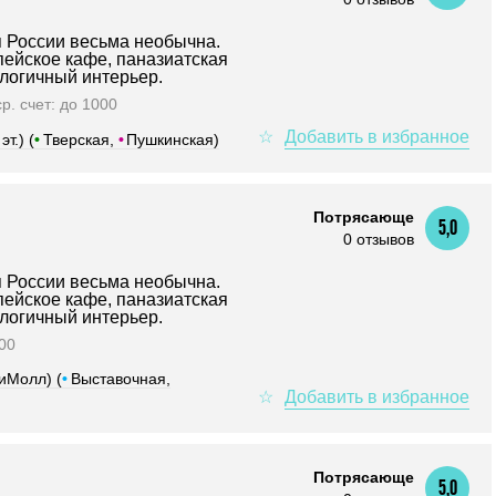
 России весьма необычна.
пейское кафе, паназиатская
ологичный интерьер.
ср. счет: до 1000
т.) (
•
Тверская,
•
Пушкинская)
Потрясающе
5,0
0 отзывов
 России весьма необычна.
пейское кафе, паназиатская
ологичный интерьер.
000
иМолл) (
•
Выставочная,
Потрясающе
5,0