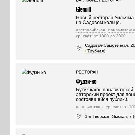
БАР, КАФЕ, РЕСТОРАН
Glenuill
Новый ресторан Уильяма 
на Садовом кольце.
австралийская
паназиатская
ср. счет: от 1000 до 2000
Садовая-Самотечная, 20, 
•
Трубная)
РЕСТОРАН
Фудзи-ко
Бутик-кафе паназиатской 
авторский проект для по
состоявшейся публики.
паназиатская
ср. счет: от 1
1-я Тверская-Ямская, 7 (