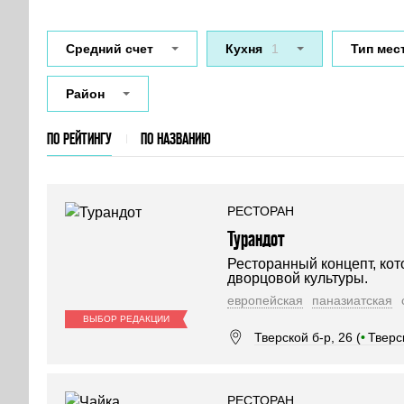
Средний счет
Кухня
1
Тип мес
Район
ПО РЕЙТИНГУ
ПО НАЗВАНИЮ
РЕСТОРАН
Турандот
Ресторанный концепт, ко
дворцовой культуры.
европейская
паназиатская
ВЫБОР РЕДАКЦИИ
Тверской б-р, 26 (
•
Тверс
РЕСТОРАН