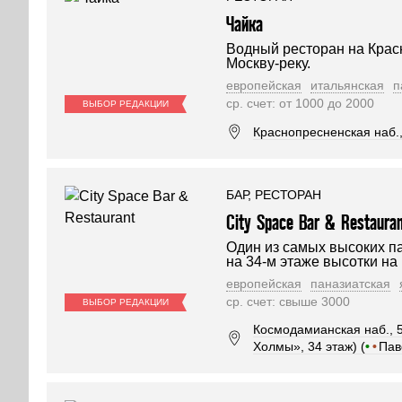
Чайка
Водный ресторан на Крас
Москву-реку.
европейская
итальянская
п
ср. счет: от 1000 до 2000
ВЫБОР РЕДАКЦИИ
Краснопресненская наб.,
БАР, РЕСТОРАН
City Space Bar & Restaura
Один из самых высоких п
на 34-м этаже высотки на
европейская
паназиатская
ср. счет: свыше 3000
ВЫБОР РЕДАКЦИИ
Космодамианская наб., 52
Холмы», 34 этаж) (
•
•
Пав