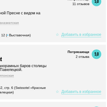
5,0
11 отзывов
ной Пресне с видом на
аназиатская
 12 (
•
Выставочная)
Потрясающе
5,0
2 отзыва
nt
анорамных баров столицы
 Павелецкой.
японская
, стр. 6 (Swissotel «Красные
елецкая)