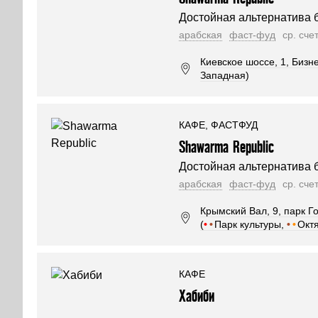
Достойная альтернатива 
арабская
фаст-фуд
ср. сче
Киевское шоссе, 1, Бизн
Западная)
КАФЕ, ФАСТФУД
Shawarma Republic
Достойная альтернатива 
арабская
фаст-фуд
ср. сче
Крымский Вал, 9, парк Г
(
•
•
Парк культуры,
•
•
Окт
КАФЕ
Хабиби