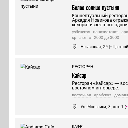
Белое солнце пустыни
Концептуальный ресторан
Аркадия Новикова отража
колорит известного одно
узбекская
паназиатская
ара
ср. счет: от 2000 до 3000
Неглинная, 29 (
•
Цветной
РЕСТОРАН
Кайсар
Ресторан «Кайсар» — вос
восточном интерьере.
восточная
арабская
домаш
Ул. Мневники, 3, стр. 1 (
•
КАФЕ