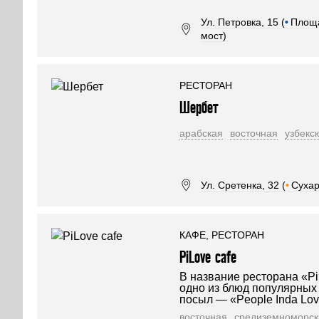
Ул. Петровка, 15 (
•
Площ
мост)
РЕСТОРАН
Шербет
арабская
восточная
узбекс
Ул. Сретенка, 32 (
•
Сухар
КАФЕ, РЕСТОРАН
PiLove сafe
В название ресторана «P
одно из блюд популярных 
посыл — «People Inda Lov
восточная
средиземноморск