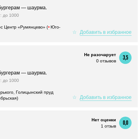
бургерам — шаурма.
т: до 1000
ес Центр «Румянцево» (
•
Юго-
Не разочарует
3,5
0 отзывов
бургерам — шаурма.
т: до 1000
орького, Голицынский пруд
ябрьская)
Нет оценки
0,0
1 отзыв