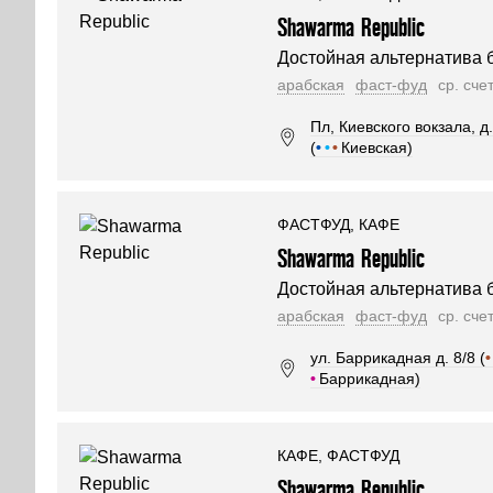
Shawarma Republic
Достойная альтернатива 
арабская
фаст-фуд
ср. сче
Пл, Киевского вокзала, д
(
•
•
•
Киевская)
ФАСТФУД, КАФЕ
Shawarma Republic
Достойная альтернатива 
арабская
фаст-фуд
ср. сче
ул. Баррикадная д. 8/8 (
•
•
Баррикадная)
КАФЕ, ФАСТФУД
Shawarma Republic