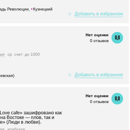
адь Революции,
•
Кузнецкий
Нет оценки
0,0
0 отзывов
кая
ср. счет: до 1000
евская)
Нет оценки
0,0
0 отзывов
iLove cafe» зашифровано как
на Востоке — плов, так и
e» (Люди в любви).
ая
арабская