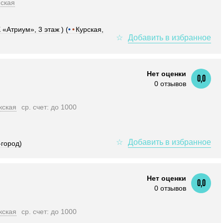
ская
 «Атриум», 3 этаж ) (
•
•
Курская,
Нет оценки
0,0
0 отзывов
кская
ср. счет: до 1000
-город)
Нет оценки
0,0
0 отзывов
кская
ср. счет: до 1000