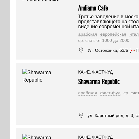
Andiamo Cafe
Третье заведение в моско
представляющего на стол
видение современной ита
арабская
европейская
итал
ср. счет: от 1000 до 2000
Ул. Остоженка, 53/6 (
•
•
П
КАФЕ, ФАСТФУД
Shawarma Republic
арабская
фаст-фуд
ср. сче
ул. Каретный ряд, д. 3, 
КАФЕ, ФАСТФУД