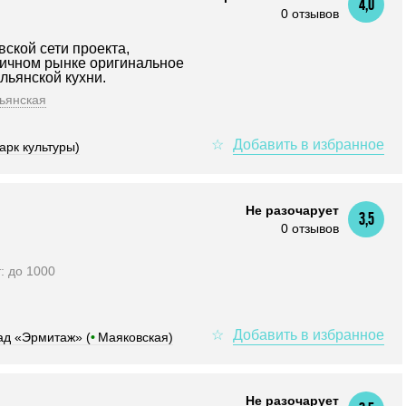
4,0
0 отзывов
вской сети проекта,
ичном рынке оригинальное
льянской кухни.
ьянская
арк культуры)
Не разочарует
3,5
0 отзывов
т: до 1000
сад «Эрмитаж» (
•
Маяковская)
Не разочарует