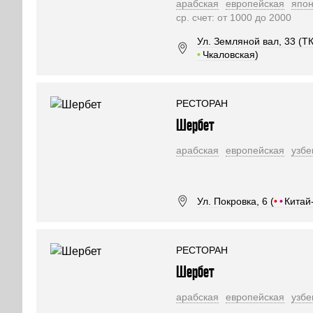
арабская
европейская
япон
ср. счет: от 1000 до 2000
Ул. Земляной вал, 33 (ТК
•
Чкаловская)
РЕСТОРАН
Шербет
арабская
европейская
узбе
Ул. Покровка, 6 (
•
•
Китай
РЕСТОРАН
Шербет
арабская
европейская
узбе