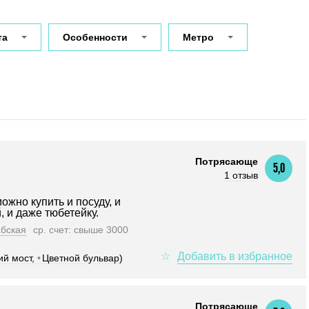
та
Особенности
Метро
Потрясающе
5,0
1 отзыв
ожно купить и посуду, и
 и даже тюбетейку.
бская
ср. счет: свыше 3000
ий мост,
•
Цветной бульвар)
Потрясающе