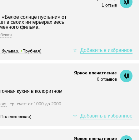
5,0
1 отзыв
 «Белое солнце пустыни» от
ет в своих интерьерах весь
именного фильма.
бская
 бульвар,
•
Трубная)
Яркое впечатление
4,0
0 отзывов
точная кухня в колоритном
няя
ср. счет: от 1000 до 2000
Полежаевская)
Яркое впечатление