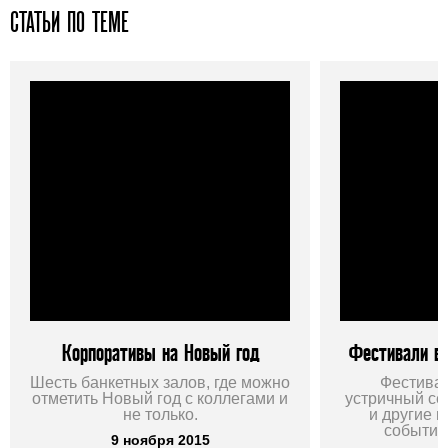
СТАТЬИ ПО ТЕМЕ
Корпоративы на Новый год
Фестивали в
Шесть банкетных залов, где можно
Фестивал
отметить Новый год с коллегами и
устричный се
не только.
и другие 
события
9 ноября 2015