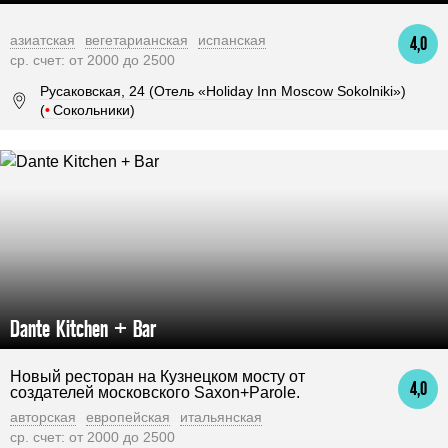
азиатская
вегетарианская
испанская
4,0
ср. счет: от 2000 до 2500
Русаковская, 24 (Отель «Holiday Inn Moscow Sokolniki»)
(
•
Сокольники)
Dante Kitchen + Bar
Новый ресторан на Кузнецком мосту от
4,0
создателей московского Saxon+Parole.
авторская
европейская
итальянская
ср. счет: от 2000 до 2500