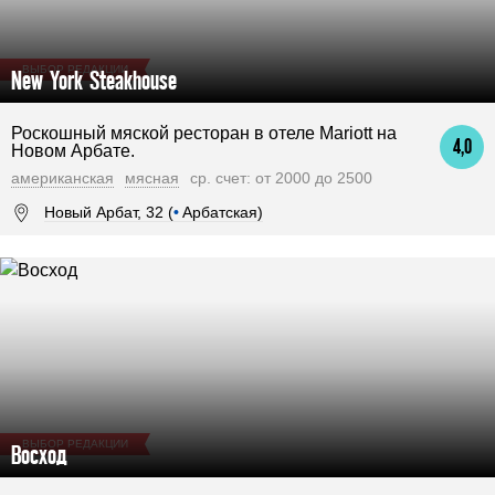
ВЫБОР РЕДАКЦИИ
New York Steakhouse
Роскошный мяской ресторан в отеле Mariott на
4,0
Новом Арбате.
американская
мясная
ср. счет: от 2000 до 2500
Новый Арбат, 32 (
•
Арбатская)
ВЫБОР РЕДАКЦИИ
Восход