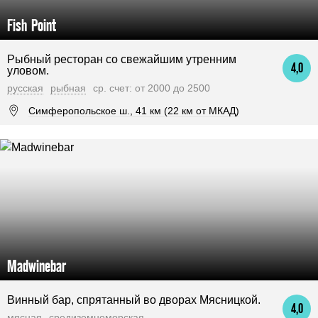
Fish Point
Рыбный ресторан со свежайшим утренним
4,0
уловом.
русская
рыбная
ср. счет: от 2000 до 2500
Симферопольское ш., 41 км (22 км от МКАД)
Madwinebar
Винный бар, спрятанный во дворах Мясницкой.
4,0
мясная
средиземноморская