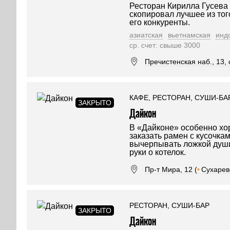
Ресторан Кирилла Гусева
скопировал лучшее из тог
его конкуренты.
азиатская
вьетнамская
инд
ср. счет: свыше 3000
Пречистенская наб., 13, с
КАФЕ, РЕСТОРАН, СУШИ-БА
Дайкон
В «Дайконе» особенно хо
заказать рамен с кусочка
вычерпывать ложкой души
руки о котелок.
Пр-т Мира, 12 (
•
Сухарев
РЕСТОРАН, СУШИ-БАР
Дайкон