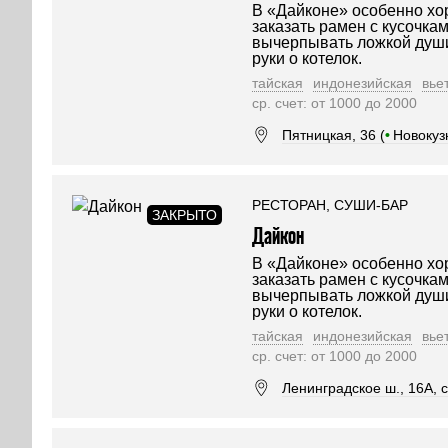
В «Дайконе» особенно хо
заказать рамен с кусочка
вычерпывать ложкой души
руки о котелок.
тайская
индонезийская
вье
ср. счет: от 1000 до 2000
Пятницкая, 36 (
•
Новокуз
РЕСТОРАН, СУШИ-БАР
Дайкон
В «Дайконе» особенно хо
заказать рамен с кусочка
вычерпывать ложкой души
руки о котелок.
тайская
индонезийская
вье
ср. счет: от 1000 до 2000
Ленинградское ш., 16А, ст