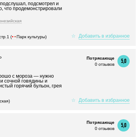
 подслушал, подсмотрел и
о, что продемонстрировали
онезийская
тр.1 (
•
•
Парк культуры)
Р
Потрясающе
5,0
0 отзывов
рошо с мороза — нужно
ми сочной говядины и
стый горячий бульон, грея
ская)
Потрясающе
5,0
0 отзывов