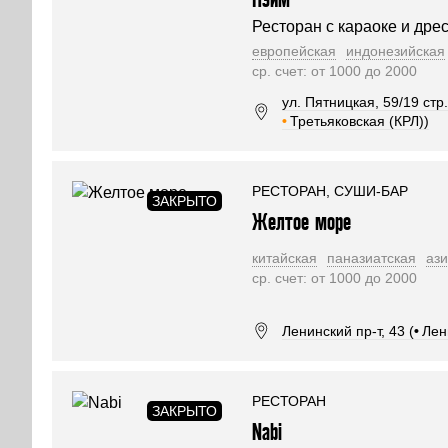
Ресторан с караоке и дре
европейская
индонезийская
ср. счет: от 1000 до 2000
ул. Пятницкая, 59/19 стр.
•
Третьяковская (КРЛ))
РЕСТОРАН, СУШИ-БАР
Желтое море
китайская
паназиатская
ази
ср. счет: от 1000 до 2000
Ленинский пр-т, 43 (
•
Лен
РЕСТОРАН
Nabi