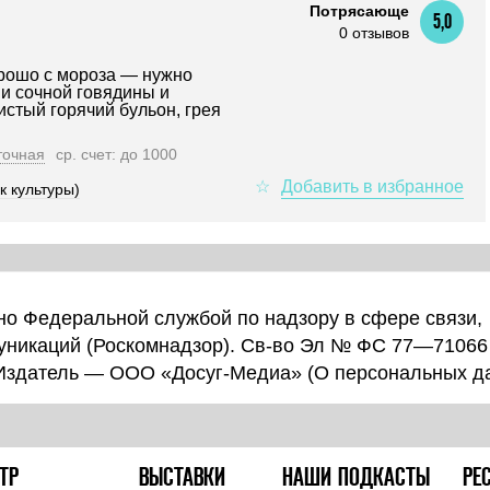
Потрясающе
5,0
0 отзывов
рошо с мороза — нужно
ми сочной говядины и
стый горячий бульон, грея
точная
ср. счет: до 1000
к культуры)
о Федеральной службой по надзору в сфере связи,
уникаций (Роскомнадзор). Св-во Эл № ФС 77—71066
 Издатель — ООО «Досуг-Медиа» (
О персональных д
ТР
ВЫСТАВКИ
НАШИ ПОДКАСТЫ
РЕ