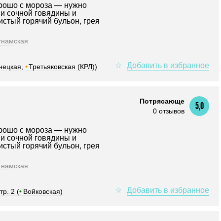
рошо с мороза — нужно
ми сочной говядины и
стый горячий бульон, грея
тнамская
нецкая,
•
Третьяковская (КРЛ))
Потрясающе
5,0
0 отзывов
рошо с мороза — нужно
ми сочной говядины и
стый горячий бульон, грея
тнамская
р. 2 (
•
Войковская)