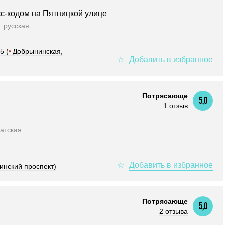
сс-кодом на Пятницкой улице
русская
5 (
•
Добрынинская,
Потрясающе
5,0
1 отзыв
атская
инский проспект)
Потрясающе
5,0
2 отзыва