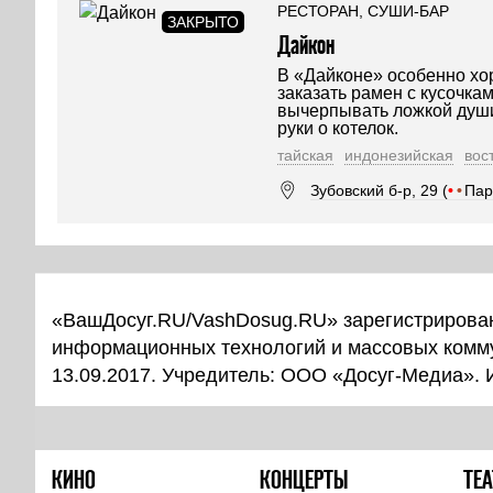
РЕСТОРАН, СУШИ-БАР
Дайкон
В «Дайконе» особенно хо
заказать рамен с кусочка
вычерпывать ложкой души
руки о котелок.
тайская
индонезийская
вос
Зубовский б-р, 29 (
•
•
Пар
«ВашДосуг.RU/VashDosug.RU» зарегистрирован
информационных технологий и массовых комм
13.09.2017. Учредитель: ООО «Досуг-Медиа».
КИНО
КОНЦЕРТЫ
ТЕА