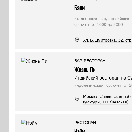
Бали
итальянская
индонезийская
ср. счет: от 1000 до 2000
Ул. Б. Дмитровка, 32, стр.
БАР, РЕСТОРАН
Жизнь Пи
Индийский ресторан на С
индонезийская
ср. счет: от 
Москва, Саввинская наб., 
культуры,
•
•
•
Киевская)
РЕСТОРАН
Нэйм