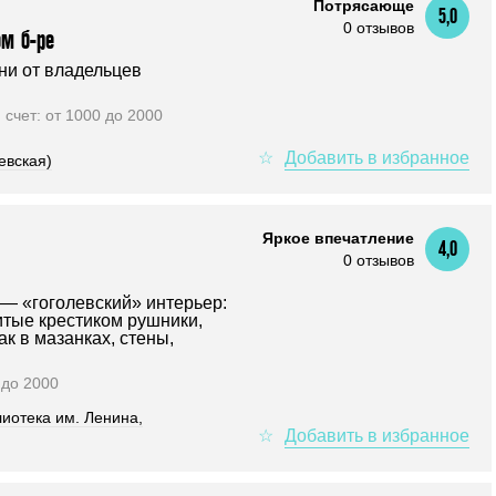
Потрясающе
5,0
0 отзывов
м б-ре
ни от владельцев
. счет: от 1000 до 2000
евская)
Яркое впечатление
4,0
0 отзывов
 — «гоголевский» интерьер:
тые крестиком рушники,
ак в мазанках, стены,
0 до 2000
иотека им. Ленина,