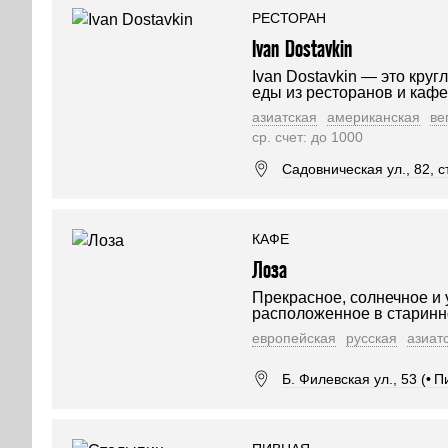
РЕСТОРАН
Ivan Dostavkin
Ivan Dostavkin — это круг
еды из ресторанов и каф
азиатская
американская
ве
ср. счет: до 1000
Садовническая ул., 82, ст
КАФЕ
Лоза
Прекрасное, солнечное и 
расположенное в старинн
европейская
русская
азиат
Б. Филевская ул., 53 (
•
П