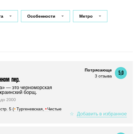
та
Особенности
Метро
Потрясающе
5,0
3 отзыва
нном пер.
а» — это черноморская
украинский борщ.
0 до 2000
стр. 5 (
•
Тургеневская,
•
Чистые