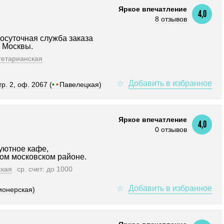
Яркое впечатление
4,0
8 отзывов
лосуточная служба заказа
е Москвы.
гетарианская
р. 2, оф. 2067 (
•
•
Павелецкая)
Яркое впечатление
4,0
0 отзывов
уютное кафе,
ом московском районе.
ская
ср. счет: до 1000
ионерская)