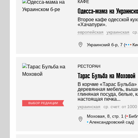
КАФЕ
Одесса-мама на Украинско
Второе кафе одесской кух
«Хачапури».
европейская
украинская
ср
Украинский б-р, 7 (
•
•
•
Ки
РЕСТОРАН
Тарас Бульба на Моховой
В корчме «Тарас Бульба»
деревянная мебель, выши
глиняная посуда, белые, к
настоящая печка...
ВЫБОР РЕДАКЦИИ
украинская
ср. счет: от 100
Моховая, 8, стр. 1 (
•
Библ
•
Александровский сад)