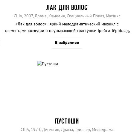
ЛАК ДЛЯ ВОЛОС
США, 2007, Драма, Комедия, Специальный Показ, Мюзикл
«Лак для волос» - яркий мелодраматический мюзикл с
элементами комедии о неунывающей толстушке Трейси Тёрнблад,
которая стремится осуществить свою мечту и попасть на
В избранное
телевидение.
ПУСТОШИ
США, 1973, Детектив, Драма, Триллер, Мелодрама