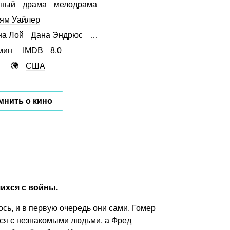
нный
драма
мелодрама
ям Уайлер
на Лой
Дана Эндрюс
…
мин
IMDB
8.0
США
мнить о кино
ихся с войны.
лось, и в первую очередь они сами. Гомер
лся с незнакомыми людьми, а Фред