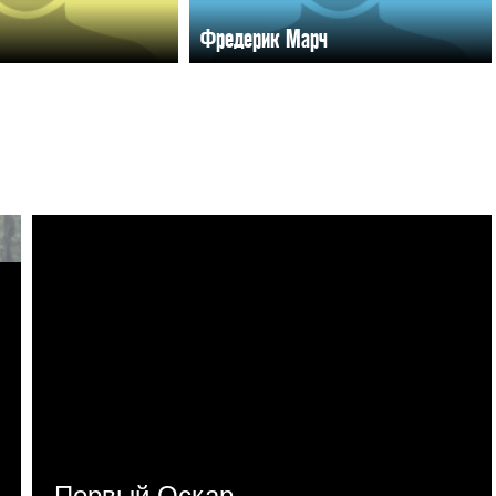
Фредерик Марч
Первый Оскар