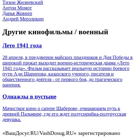
Тихон Жизневский
Антон Момот
Дарья Жовнер
Андрей Мерзликин
Другие кинофильмы / военный
Лето 1941 года
28 апреля, в преддверии майских праздников и Дня Победы в
широкий прокат выходит военно-историческая драма «Лето
1941 года». Фильм рассказывает реальную историю боевого
пути Ади Шарипова, казахского ученого, писателя и
общественного деятеля - от первого боя, до трагического
ранения.
Однажды в пустыне
Мачисткое кино о сапере Шаберове, очищающем путь к
древней Пальмире, где его ждет полусирийка-полурусская
девушка.
«ВашДосуг.RU/VashDosug.RU» зарегистрировано