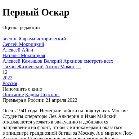
Первый Оскар
Оценка редакции
военный
драма
исторический
Сергей Мокрицкий
Алексей Айги
Наталья Мокрицкая
Алексей Камышов
Валерий Архипов
смотреть всех
Тихон Жизневский
Антон Момот
…
12+
2022
Россия
Напомнить о кино
Описание
Кадры
Персоны
Премьера в России: 21 апреля 2022
Осень 1941 года. Немецкие войска на подступах к Москве.
Студенты-операторы Лев Альперин и Иван Майский
отказываются уезжать в эвакуацию и добиваются
направления на фронт, чтобы с кинокамерами оказаться
в эпицентре грандиозной битвы за Москву. А в мирном Лос-
Анджелесе 15-я церемония вручения премии «Оскар»