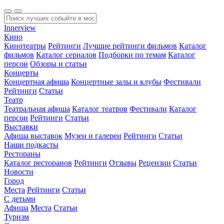
Innerview
Кино
Кинотеатры
Рейтинги
Лучшие рейтинги фильмов
Каталог
фильмов
Каталог сериалов
Подборки по темам
Каталог
персон
Обзоры и статьи
Концерты
Концертная афиша
Концертные залы и клубы
Фестивали
Рейтинги
Статьи
Театр
Театральная афиша
Каталог театров
Фестивали
Каталог
персон
Рейтинги
Статьи
Выставки
Афиша выставок
Музеи и галереи
Рейтинги
Статьи
Наши подкасты
Рестораны
Каталог ресторанов
Рейтинги
Отзывы
Рецензии
Статьи
Новости
Город
Места
Рейтинги
Статьи
С детьми
Афиша
Места
Статьи
Туризм