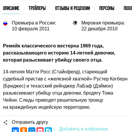
ОПИСАНИЕ
ТРЕЙЛЕРЫ
ОТЗЫВЫ И РЕЦЕНЗИИ
ПЕРСОНЫ
ПОХ
Премьера в России:
Мировая премьера:
10 февраля 2011
22 декабря 2010
Ремейк классического вестерна 1969 года,
рассказывающего историю
14-летней
девочки,
которая разыскивает убийцу своего отца.
14-летняя
Матти Росс (Стайнфелд), стареющий
судебный пристав с «железной хваткой» Рустер Когберн
(Бриджес) и техасский рейнджер ЛаБаф (Дэймон)
разывскивают убийцу отца девочки, бродягу Тома
Чейни. Следы приводят решительную троицу
на враждебную индейскую территорию.
Отправить другу