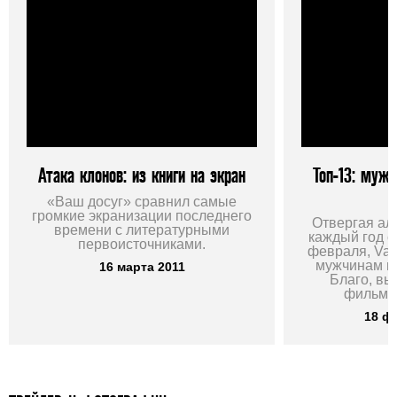
Атака клонов: из книги на экран
Топ-13: муже
«Ваш досуг» сравнил самые
громкие экранизации последнего
Отвергая ал
времени с литературными
каждый год 
первоисточниками.
февраля, Va
мужчинам по
16 марта 2011
Благо, в
фильмов
18 ф