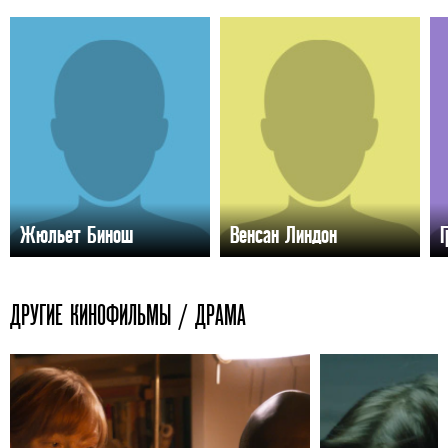
Жюльет Бинош
Венсан Линдон
Г
ДРУГИЕ КИНОФИЛЬМЫ / ДРАМА