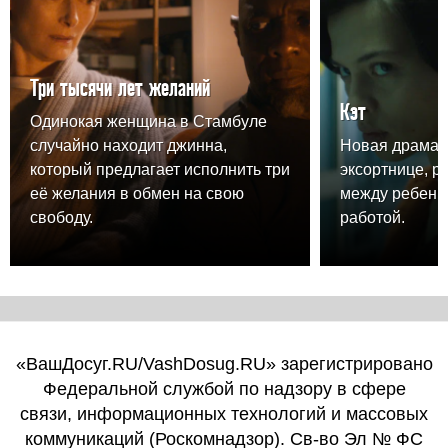
Три тысячи лет желаний
Кэт
Одинокая женщина в Стамбуле
случайно находит джинна,
Новая драма 
который предлагает исполнить три
эксортнице, 
её желания в обмен на свою
между ребенк
свободу.
работой.
«ВашДосуг.RU/VashDosug.RU» зарегистрировано
Федеральной службой по надзору в сфере
связи, информационных технологий и массовых
коммуникаций (Роскомнадзор). Св-во Эл № ФС