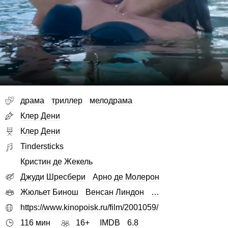
драма
триллер
мелодрама
Клер Дени
Клер Дени
Tindersticks
Кристин де Жекель
Джуди Шресбери
Арно де Молерон
Жюльет Бинош
Венсан Линдон
…
https://www.kinopoisk.ru/film/2001059/
116 мин
16+
IMDB
6.8