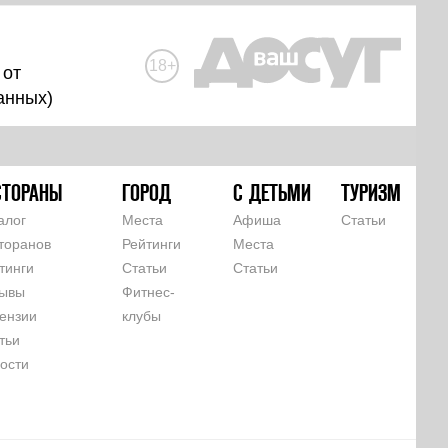
18+
 от
анных
)
СТОРАНЫ
ГОРОД
С ДЕТЬМИ
ТУРИЗМ
алог
Места
Афиша
Статьи
торанов
Рейтинги
Места
тинги
Статьи
Статьи
ывы
Фитнес-
ензии
клубы
тьи
ости