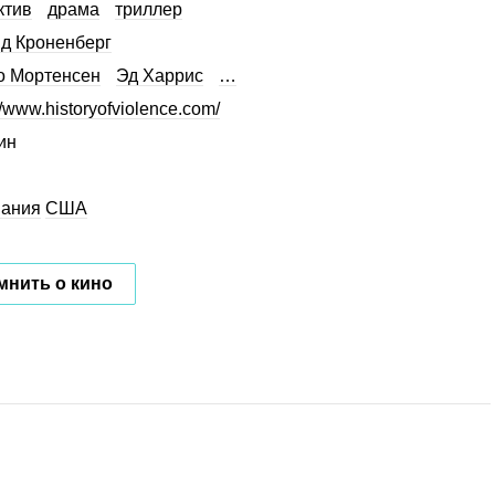
ктив
драма
триллер
д Кроненберг
о Мортенсен
Эд Харрис
…
//www.historyofviolence.com/
ин
мания
США
мнить о кино