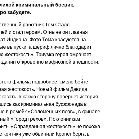
 лихой криминальный боевик.
ро забудете.
тственный работник Том Сталл
лей и стал героем. Отныне он главная
тат Индиана. Фото Тома красуются на
ные выпуски, а шериф лично благодарит
 жестокость». Триумф героя омрачает
ажданин откровенно мафиозной внешности,
 этого фильма подробнее, смело бейте
нная жестокость. Новый фильм Дэвида
казать, в какую сторону повернет история
вшись как криминальная буффонада в
ине в ремейк «Соломенных псов», в финале
ный «Город грехов». Поклонникам
оить: «Оправданная жестокость» не похожа
е критики уже обвинили Кроненберга в