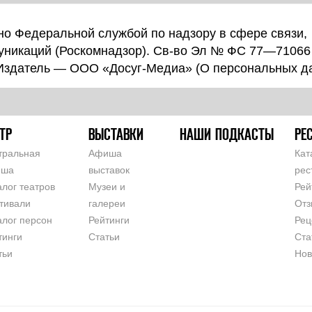
о Федеральной службой по надзору в сфере связи,
уникаций (Роскомнадзор). Св-во Эл № ФС 77—71066
 Издатель — ООО «Досуг-Медиа» (
О персональных д
ТР
ВЫСТАВКИ
НАШИ ПОДКАСТЫ
РЕ
тральная
Афиша
Кат
иша
выставок
рес
алог театров
Музеи и
Рей
тивали
галереи
Отз
алог персон
Рейтинги
Рец
тинги
Статьи
Ста
тьи
Нов