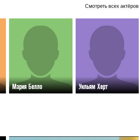
Смотреть всех актёров
Мария Белло
Уильям Херт