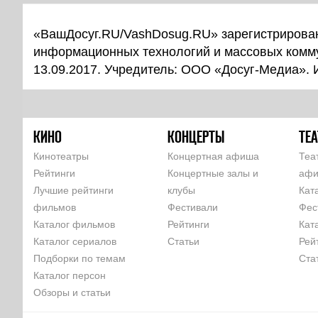
«ВашДосуг.RU/VashDosug.RU» зарегистрирован
информационных технологий и массовых комм
13.09.2017. Учредитель: ООО «Досуг-Медиа».
КИНО
КОНЦЕРТЫ
ТЕА
Кинотеатры
Концертная афиша
Теа
Рейтинги
Концертные залы и
аф
Лучшие рейтинги
клубы
Кат
фильмов
Фестивали
Фес
Каталог фильмов
Рейтинги
Кат
Каталог сериалов
Статьи
Рей
Подборки по темам
Ста
Каталог персон
Обзоры и статьи