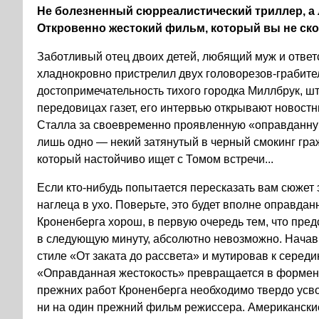
Не болезненный сюрреалистический триллер, а
Откровенно жестокий фильм, который вы не ско
Заботливый отец двоих детей, любящий муж и отве
хладнокровно пристрелил двух головорезов-грабите
достопримечательность тихого городка Миллбрук, ш
передовицах газет, его интервью открывают новост
Сталла за своевременно проявленную «оправданную
лишь одно — некий затянутый в черный смокинг гр
который настойчиво ищет с Томом встречи...
Если кто-нибудь попытается пересказать вам сюжет
наглеца в ухо. Поверьте, это будет вполне оправда
Кроненберга хорош, в первую очередь тем, что предс
в следующую минуту, абсолютно невозможно. Нача
стиле «От заката до рассвета» и мутировав к серед
«Оправданная жестокость» превращается в формен
прежних работ Кроненберга необходимо твердо усв
ни на один прежний фильм режиссера. Американски