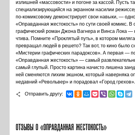
излишней «массовости» и погоне за кассой. Пусть та
специализирующийся на экранном насилии режиссер 
по-комиксовому демонстрирует свои навыки, — одно 
«Оправданная жестокость» по сути своей комикс. 
графический роман Джона Вагнера и Винса Лока — 
чтива. Помните «Проклятый путь», в котором миляг
превращал людей в решето? Так вот, то кино было с
«Мистерии графических парадоксов». А первая — по
«Оправданная жестокость» — самый развлекательны
самый глупый. Просто картина начисто лишена зану
ней сменяются лихим экшном, который наверняка оп
недавний «Револьвер» и порадовал «Город грехов»
Отправить другу
ОТЗЫВЫ О «ОПРАВДАННАЯ ЖЕСТОКОСТЬ»