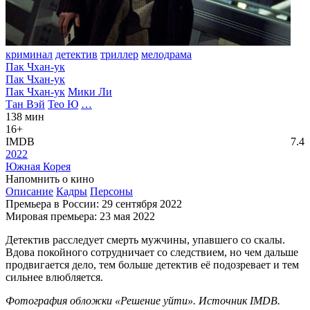
криминал
детектив
триллер
мелодрама
Пак Чхан-ук
Пак Чхан-ук
Пак Чхан-ук
Мики Ли
Тан Вэй
Тео Ю
…
138 мин
16+
IMDB
7.4
2022
Южная Корея
Напомнить о кино
Описание
Кадры
Персоны
Премьера в России: 29 сентября 2022
Мировая премьера: 23 мая 2022
Детектив расследует смерть мужчины, упавшего со скалы.
Вдова покойного сотрудничает со следствием, но чем дальше
продвигается дело, тем больше детектив её подозревает и тем
сильнее влюбляется.
Фотография обложки «Решение уйти». Источник IMDB.