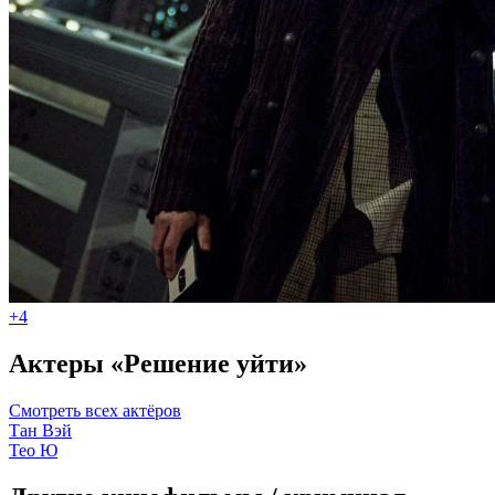
+4
Актеры «Решение уйти»
Смотреть всех актёров
Тан Вэй
Тео Ю