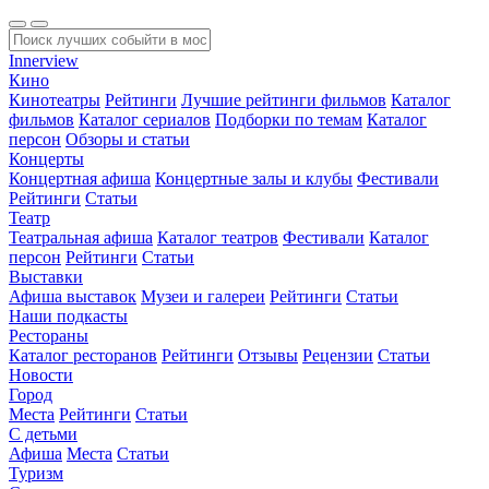
Innerview
Кино
Кинотеатры
Рейтинги
Лучшие рейтинги фильмов
Каталог
фильмов
Каталог сериалов
Подборки по темам
Каталог
персон
Обзоры и статьи
Концерты
Концертная афиша
Концертные залы и клубы
Фестивали
Рейтинги
Статьи
Театр
Театральная афиша
Каталог театров
Фестивали
Каталог
персон
Рейтинги
Статьи
Выставки
Афиша выставок
Музеи и галереи
Рейтинги
Статьи
Наши подкасты
Рестораны
Каталог ресторанов
Рейтинги
Отзывы
Рецензии
Статьи
Новости
Город
Места
Рейтинги
Статьи
С детьми
Афиша
Места
Статьи
Туризм