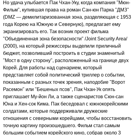
Но удача улыбается Пак Чхан-Уку, когда компания "Мюн-
Фильм", купившая права на роман Сан-юн Парка "ДМЗ"
(DMZ — демилитаризованная зона, разделяющая с 1953
года Корею на Южную и Северную), предлагает ему
экранизировать его. Так возник проект фильма
"Объединенная зона безопасности" /Joint Security Area/
(2000), на который режиссеры выделили приличный
бюджет, позволивший построить в студии знаменитый
"Мост в одну сторону", расположенный на границе двух
Корей. Для работы над сценарием, который
представляет собой политический триллер о событии,
показанным с разных точек зрения, наподобие "Ворот
Расемон" или "Бешеных псов", Пак Чхан-Ук опять
приглашает Му-йон Ли, а также сценаристов Сюн-сан
Юна и Хен-сок Кима. Пак беседовал с южнокорейскими
солдатами, которые поддерживали дружеские
отношения с северными корейцами, чтобы восстановить
точную картину произошедшего. Фильм стал самым
большим событием корейского кино, собрав около 3