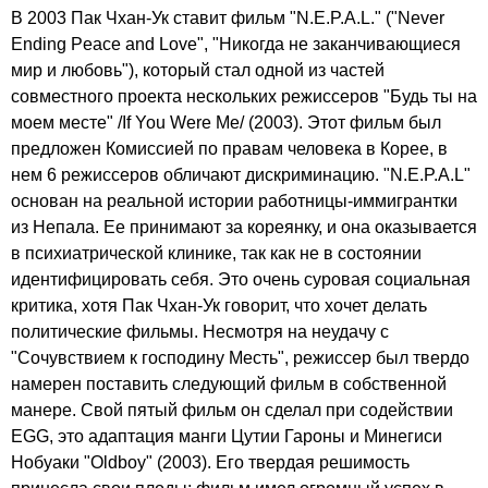
В 2003 Пак Чхан-Ук ставит фильм "N.E.P.A.L." ("Never
Ending Peace and Love", "Никогда не заканчивающиеся
мир и любовь"), который стал одной из частей
совместного проекта нескольких режиссеров "Будь ты на
моем месте" /If You Were Me/ (2003). Этот фильм был
предложен Комиссией по правам человека в Корее, в
нем 6 режиссеров обличают дискриминацию. "N.E.P.A.L"
основан на реальной истории работницы-иммигрантки
из Непала. Ее принимают за кореянку, и она оказывается
в психиатрической клинике, так как не в состоянии
идентифицировать себя. Это очень суровая социальная
критика, хотя Пак Чхан-Ук говорит, что хочет делать
политические фильмы. Несмотря на неудачу с
"Сочувствием к господину Месть", режиссер был твердо
намерен поставить следующий фильм в собственной
манере. Свой пятый фильм он сделал при содействии
EGG, это адаптация манги Цутии Гароны и Минегиси
Нобуаки "Oldboy" (2003). Его твердая решимость