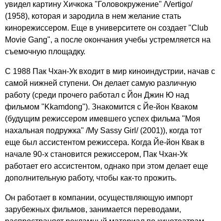
увидел картину Хичкока "Головокружение" /Vertigo/
(1958), которая и зародила в нем желание стать
кинорежиссером. Еще в университете он создает "Club
Movie Gang", а после окончания учебы устремляется на
съемочную площадку.
С 1988 Пак Чхан-Ук входит в мир киноиндустрии, начав с
самой нижней ступени. Он делает самую различную
работу (среди прочего работал с Йон Джин Ю над
фильмом "Kkamdong"). Знакомится с Йе-йон Кваком
(будущим режиссером имевшего успех фильма "Моя
нахальная подружка" /My Sassy Girl/ (2001)), когда тот
еще был ассистентом режиссера. Когда Йе-йон Квак в
начале 90-х становится режиссером, Пак Чхан-Ук
работает его ассистентом, однако при этом делает еще
дополнительную работу, чтобы как-то прожить.
Он работает в компании, осуществляющую импорт
зарубежных фильмов, занимается переводами,