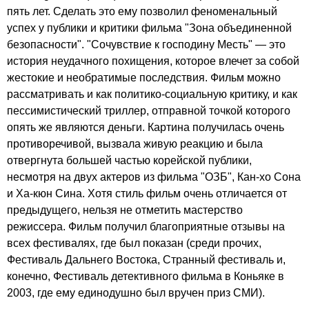
пять лет. Сделать это ему позволил феноменальный
успех у публики и критики фильма "Зона объединенной
безопасности". "Сочувствие к господину Месть" — это
история неудачного похищения, которое влечет за собой
жестокие и необратимые последствия. Фильм можно
рассматривать и как политико-социальную критику, и как
пессимистический триллер, отправной точкой которого
опять же являются деньги. Картина получилась очень
противоречивой, вызвала живую реакцию и была
отвергнута большей частью корейской публики,
несмотря на двух актеров из фильма "ОЗБ", Кан-хо Сона
и Ха-кюн Сина. Хотя стиль фильм очень отличается от
предыдущего, нельзя не отметить мастерство
режиссера. Фильм получил благоприятные отзывы на
всех фестивалях, где был показан (среди прочих,
Фестиваль Дальнего Востока, Странный фестиваль и,
конечно, Фестиваль детективного фильма в Коньяке в
2003, где ему единодушно был вручен приз СМИ).