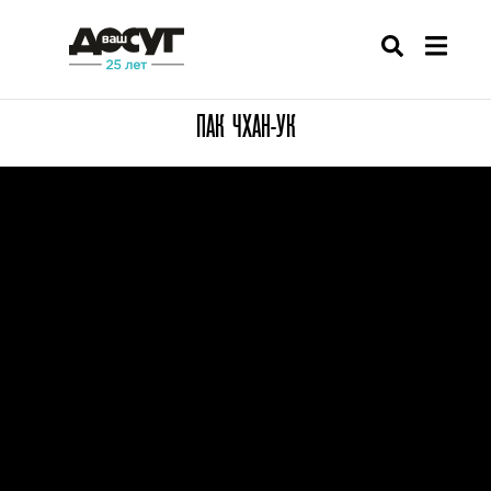
ПАК ЧХАН-УК