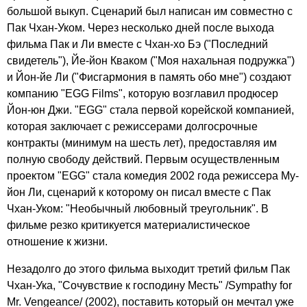
большой выкуп. Сценарий был написан им совместно с
Пак Чхан-Уком. Через несколько дней после выхода
фильма Пак и Ли вместе с Чхан-хо Бэ ("Последний
свидетель"), Йе-йон Кваком ("Моя нахальная подружка")
и Йон-йе Ли ("Фисгармония в память обо мне") создают
компанию "EGG Films", которую возглавил продюсер
Йон-юн Джи. "EGG" стала первой корейской компанией,
которая заключает с режиссерами долгосрочные
контракты (минимум на шесть лет), предоставляя им
полную свободу действий. Первым осуществленным
проектом "EGG" стала комедия 2002 года режиссера Му-
йон Ли, сценарий к которому он писал вместе с Пак
Чхан-Уком: "Необычный любовный треугольник". В
фильме резко критикуется материалистическое
отношение к жизни.
Незадолго до этого фильма выходит третий фильм Пак
Чхан-Ука, "Сочувствие к господину Месть" /Sympathy for
Mr. Vengeance/ (2002), поставить который он мечтал уже