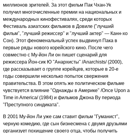
миллионов зрителей. За этот фильм Пак Чхан-Ук
получил многочисленные премии на национальных и
международных кинофестивалях, среди которых
Фестиваль азиатских фильмов в Довиле ("лучший
фильм", "лучший режиссер" и "лучший актер" — Канн-хо
Сон). Этот феноменальный успех выдвинул Пака в
первые ряды нового корейского кино. После чего
совместно с Му-йон Ли он пишет сценарий для
режиссера Йон-сик Ю "Анархисты" /Anarchists/ (2000),
где рассказывает о группе корейцев, которые в 20-е
годы совершили несколько попыток свержения
правительства. В этом опять же политическом фильме
чувствуется влияние "Однажды в Америке" /Once Upon a
Time in America/ (1984) и фильмов Джона Ву периода
"Преступного синдиката".
В 2001 Му-йон Ли уже сам ставит фильм "Гуманист",
черную комедию, где сын бизнесмена с двумя друзьями
организует похищение своего отца, чтобы получить