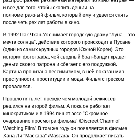
распространяет рекламный материал по кинотеатрам —
и все для того, чтобы скопить деньги на
полнометражный фильм, который ему и удается снять
после четырех лет работы в кино.
В 1992 Пак Чхан-Ук снимает городскую драму "Луна... это
мечта солнца", действие которого происходит в Пусане
(один из самых крупных городов Южной Кореи). Это
история фотографа, чей сводный брат-бандит крадет
деньги своего патрона и сбегает с его подружкой.
Картина пронизана пессимизмом, в ней показан мир
преступности, проституции и моды. Фильм с треском
провалился.
Прошло пять лет, прежде чем молодой режиссер
решился на второй фильм. А пока он работает
кинокритиком и в 1994 пишет эссе "Скромное
очарование просмотра фильма" /Discreet Charm of
Watching Film/. В том же году он появляется в фильме
Хана Ли "Маскара" /Mascara/. Он продолжает писать