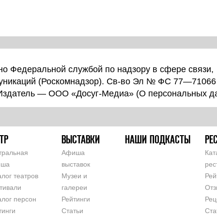
о Федеральной службой по надзору в сфере связи,
уникаций (Роскомнадзор). Св-во Эл № ФС 77—71066
 Издатель — ООО «Досуг-Медиа» (
О персональных д
ТР
ВЫСТАВКИ
НАШИ ПОДКАСТЫ
РЕ
тральная
Афиша
Кат
иша
выставок
рес
алог театров
Музеи и
Рей
тивали
галереи
Отз
алог персон
Рейтинги
Рец
тинги
Статьи
Ста