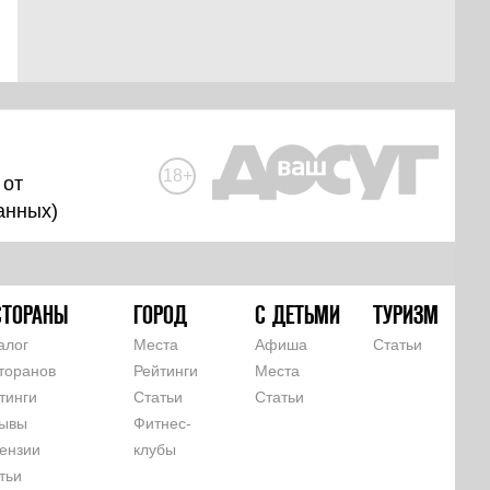
18+
 от
анных
)
СТОРАНЫ
ГОРОД
С ДЕТЬМИ
ТУРИЗМ
алог
Места
Афиша
Статьи
торанов
Рейтинги
Места
тинги
Статьи
Статьи
ывы
Фитнес-
ензии
клубы
тьи