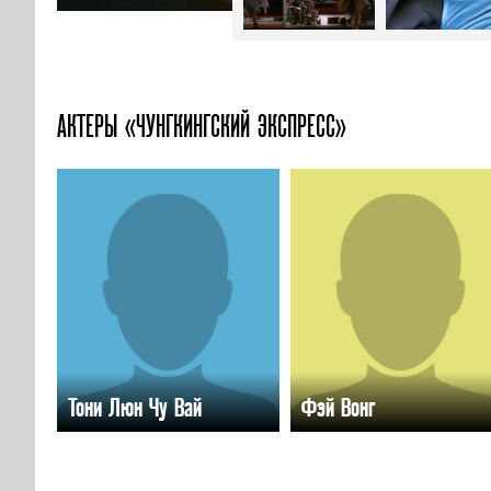
АКТЕРЫ «ЧУНГКИНГСКИЙ ЭКСПРЕСС»
Тони Люн Чу Вай
Фэй Вонг