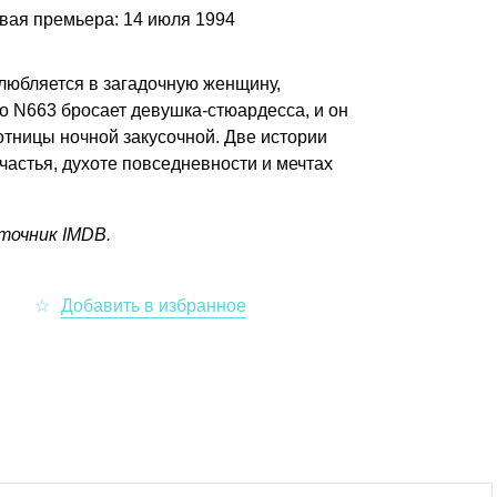
вая премьера: 14 июля 1994
влюбляется в загадочную женщину,
о N663 бросает девушка-стюардесса, и он
отницы ночной закусочной. Две истории
счастья, духоте повседневности и мечтах
точник IMDB.