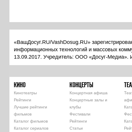
«ВашДосуг.RU/VashDosug.RU» зарегистрирован
информационных технологий и массовых комм
13.09.2017. Учредитель: ООО «Досуг-Медиа».
КИНО
КОНЦЕРТЫ
ТЕА
Кинотеатры
Концертная афиша
Теа
Рейтинги
Концертные залы и
аф
Лучшие рейтинги
клубы
Кат
фильмов
Фестивали
Фес
Каталог фильмов
Рейтинги
Кат
Каталог сериалов
Статьи
Рей