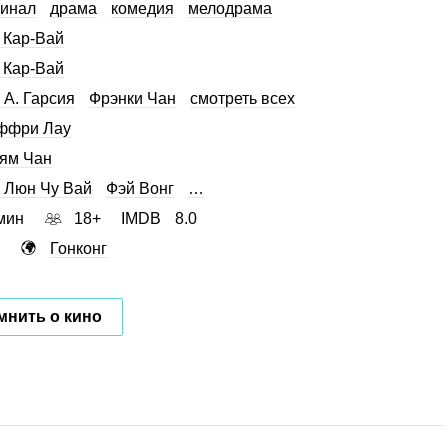
инал
драма
комедия
мелодрама
 Кар-Вай
 Кар-Вай
 А. Гарсия
Фрэнки Чан
смотреть всех
ффри Лау
ям Чан
 Люн Чу Вай
Фэй Вонг
…
мин
18+
IMDB
8.0
Гонконг
мнить о кино