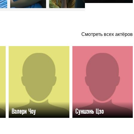
Смотреть всех актёров
Валери Чоу
Суншэнь Цзо