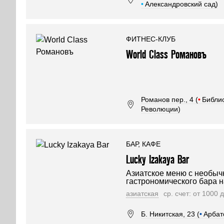
•
Александровский сад)
ФИТНЕС-КЛУБ
World Class Романовъ
Романов пер., 4 (
•
Библио
Революции)
БАР, КАФЕ
Lucky Izakaya Bar
Азиатское меню с необы
гастрономического бара н
азиатская
ср. счет: от 1000 
Б. Никитская, 23 (
•
Арбат