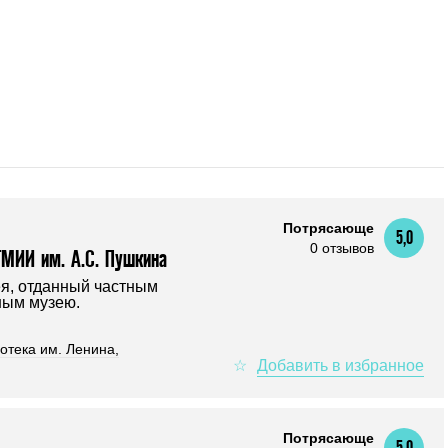
Потрясающе
5,0
0 отзывов
ГМИИ им. А.С. Пушкина
я, отданный частным
ным музею.
отека им. Ленина,
Потрясающе
5,0