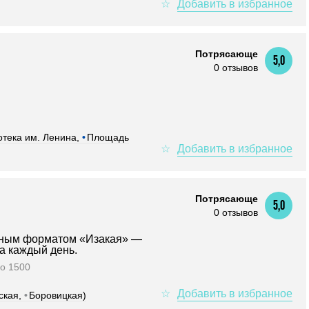
Потрясающе
5,0
0 отзывов
тека им. Ленина,
•
Площадь
Потрясающе
5,0
0 отзывов
чным форматом «Изакая» —
а каждый день.
до 1500
ская,
•
Боровицкая)