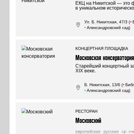
ЕКЦ на Никитской — это 
в уникальном историческ
Ул. Б. Никитская, 47/3 (
•
•
Александровский сад)
КОНЦЕРТНАЯ ПЛОЩАДКА
Московская консерватория
Старейший концертный за
XIX веке.
Б. Никитская, 13/6 (
•
Библ
•
Александровский сад)
РЕСТОРАН
Московский
европейская
русская
ср. сч