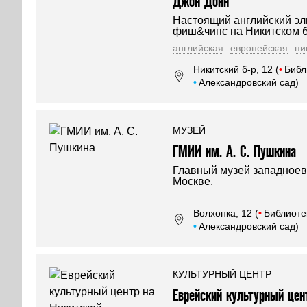
Джон Донн
Настоящий английский эл
фиш&чипс на Никитском б
английская
европейская
пи
Никитский б-р, 12 (
•
Библ
•
Александровский сад)
МУЗЕЙ
ГМИИ им. А. С. Пушкина
Главный музей западноев
Москве.
Волхонка, 12 (
•
Библиоте
•
Александровский сад)
КУЛЬТУРНЫЙ ЦЕНТР
Еврейский культурный цен