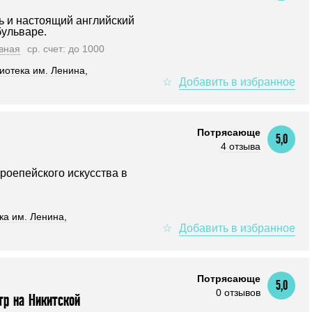
ь и настоящий английский
ульваре.
вная
ср. счет: до 1000
иотека им. Ленина,
Потрясающе
5,0
4 отзыва
роепейского искусства в
ка им. Ленина,
Потрясающе
5,0
0 отзывов
тр на Никитской