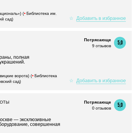
ациональ») (
•
Библиотека им.
ий сад)
Потрясающе
5,0
9 отзывов
раны, полная
 украшений.
вицкие ворота) (
•
Библиотека
вский сад)
СОТЫ
Потрясающе
5,0
0 отзывов
Москве — эксклюзивные
борудование, совершенная