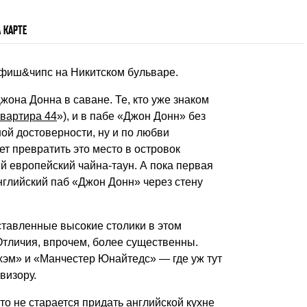
 КАРТЕ
 фиш&чипс на Никитском бульваре.
жона Донна в саване. Те, кто уже знаком
вартира 44
»), и в пабе «Джон Донн» без
ной достоверности, ну и по любви
ет превратить это место в островок
й европейский чайна-таун. А пока первая
глийский паб «Джон Донн» через стену
ставленные высокие столики в этом
Отличия, впрочем, более существенны.
нхэм» и «Манчестер Юнайтедс» — где уж тут
визору.
кто не старается придать английской кухне