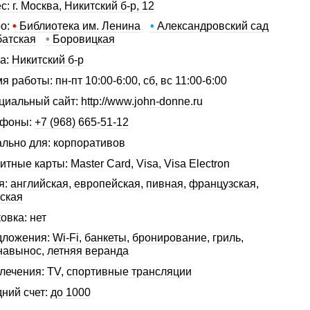
с: г. Москва, Никитский б-р, 12
о:
•
Библиотека им. Ленина
•
Александровский сад
атская
•
Боровицкая
а:
Никитский б-р
я работы: пн-пт 10:00-6:00, сб, вс 11:00-6:00
иальный сайт:
http://www.john-donne.ru
ефоны:
+7 (968) 665-51-12
льно для: корпоративов
итные карты: Master Card, Visa, Visa Electron
я:
английская
,
европейская
,
пивная
,
французская
,
ская
овка: нет
дложения:
Wi-Fi
,
банкеты
,
бронирование
,
гриль
,
навынос
,
летняя веранда
лечения:
TV
,
спортивные трансляции
ний счет:
до 1000