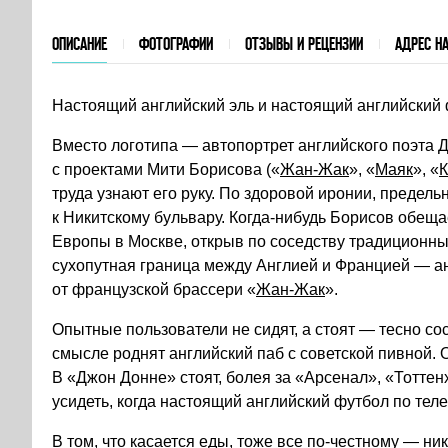
ОПИСАНИЕ
ФОТОГРАФИИ
ОТЗЫВЫ И РЕЦЕНЗИИ
АДРЕС НА
Настоящий английский эль и настоящий английский
Вместо логотипа — автопортрет английского поэта Д
с проектами Мити Борисова («
Жан-Жак
», «
Маяк
», «
К
труда узнают его руку. По здоровой иронии, предель
к Никитскому бульвару. Когда-нибудь Борисов обеща
Европы в Москве, открыв по соседству традиционны
сухопутная граница между Англией и Францией — ан
от французской брассери «
Жан-Жак
».
Опытные пользователи не сидят, а стоят — тесно со
смысле роднят английский паб с советской пивной. 
В «Джон Донне» стоят, болея за «Арсенал», «Тотте
усидеть, когда настоящий английский футбол по теле
В том, что касается еды, тоже все по-честному — ни