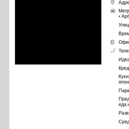
Адре
Метр
•
Арб
Улиц
Врем
Офиц
Тел
Идеа
Кред
Кухн
япон
Парк
Пре
еда 
Разв
Сред