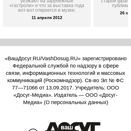
уезжают на зарубежные
старой франц
«гастроли» и что за выставка года
публики 
вот-вот откроется в музее.
26 се
11 апреля 2012
«ВашДосуг.RU/VashDosug.RU» зарегистрировано
Федеральной службой по надзору в сфере
связи, информационных технологий и массовых
коммуникаций (Роскомнадзор). Св-во Эл № ФС
77—71066 от 13.09.2017. Учредитель: ООО
«Досуг-Медиа». Издатель — ООО «Досуг-
Медиа» (
О персональных данных
)