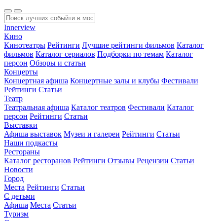
Innerview
Кино
Кинотеатры
Рейтинги
Лучшие рейтинги фильмов
Каталог
фильмов
Каталог сериалов
Подборки по темам
Каталог
персон
Обзоры и статьи
Концерты
Концертная афиша
Концертные залы и клубы
Фестивали
Рейтинги
Статьи
Театр
Театральная афиша
Каталог театров
Фестивали
Каталог
персон
Рейтинги
Статьи
Выставки
Афиша выставок
Музеи и галереи
Рейтинги
Статьи
Наши подкасты
Рестораны
Каталог ресторанов
Рейтинги
Отзывы
Рецензии
Статьи
Новости
Город
Места
Рейтинги
Статьи
С детьми
Афиша
Места
Статьи
Туризм