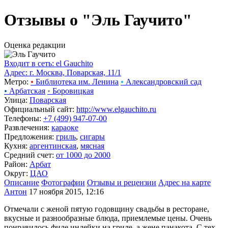
Отзывы о "Эль Гаучито"
Оценка редакции
Входит в сеть: el Gauchito
Адрес: г. Москва, Поварская, 11/1
Метро:
•
Библиотека им. Ленина
•
Александровский сад
•
Арбатская
•
Боровицкая
Улица:
Поварская
Официальный сайт:
http://www.elgauchito.ru
Телефоны:
+7 (499) 947-07-00
Развлечения:
караоке
Предложения:
гриль
,
сигары
Кухня:
аргентинская
,
мясная
Средний счет:
от 1000 до 2000
Район:
Арбат
Округ:
ЦАО
Описание
Фотографии
Отзывы и рецензии
Адрес на карте
Антон
17 ноября 2015, 12:16
Отмечали с женой пятую годовщину свадьбы в ресторане,
вкусные и разнообразные блюда, приемлемые цены. Очень
понравилось филе индейки на гриле, а жене панакота. С тех