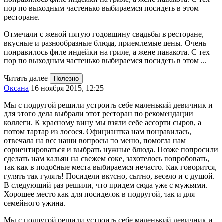
пор по выходным частенько выбираемся посидеть в этом
ресторане.
Отмечали с женой пятую годовщину свадьбы в ресторане,
вкусные и разнообразные блюда, приемлемые цены. Очень
понравилось филе индейки на гриле, а жене панакота. С тех
пор по выходным частенько выбираемся посидеть в этом ...
Читать далее
Полезно
Оксана
16 ноября 2015, 12:25
Мы с подругой решили устроить себе маленький девичник и
для этого дела выбрали этот ресторан по рекомендации
коллеги. К красному вину мы взяли себе ассорти сыров, а
потом тартар из лосося. Официантка нам понравилась,
отвечала на все наши вопросы по меню, помогла нам
сориентироваться и выбрать нужные блюда. Позже попросили
сделать нам кальян на свежем соке, захотелось попробовать,
так как в подобные места выбираемся нечасто. Как говорится,
гулять так гулять! Посидели вкусно, сытно, весело и с душой.
В следующий раз решили, что придем сюда уже с мужьями.
Хорошее место как для посиделок в подругой, так и для
семейного ужина.
Мы с подругой решили устроить себе маленький девичник и