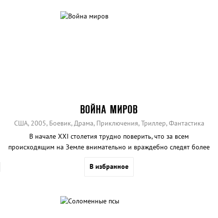
ВОЙНА МИРОВ
США, 2005, Боевик, Драма, Приключения, Триллер, Фантастика
В начале XXI столетия трудно поверить, что за всем
происходящим на Земле внимательно и враждебно следят более
развитые и злобные существа с холодным интеллектом. На
В избранное
помощь землянам не придут супергерои, они должны попытаться
спастись сами.