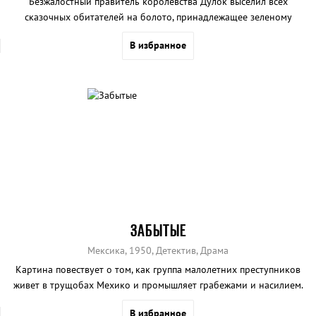
Безжалостный правитель королевства Дулок выселил всех
сказочных обитателей на болото, принадлежащее зеленому
великану Шреку.
В избранное
ЗАБЫТЫЕ
Мексика, 1950, Детектив, Драма
Картина повествует о том, как группа малолетних преступников
живет в трущобах Мехико и промышляет грабежами и насилием.
В избранное