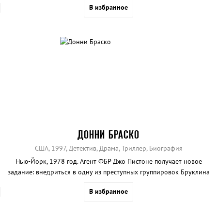
В избранное
ДОННИ БРАСКО
США, 1997, Детектив, Драма, Триллер, Биография
Нью-Йорк, 1978 год. Агент ФБР Джо Пистоне получает новое
задание: внедриться в одну из преступных группировок Бруклина
с целью получения полноценной информации о деятельности
В избранное
гангстерских банд.