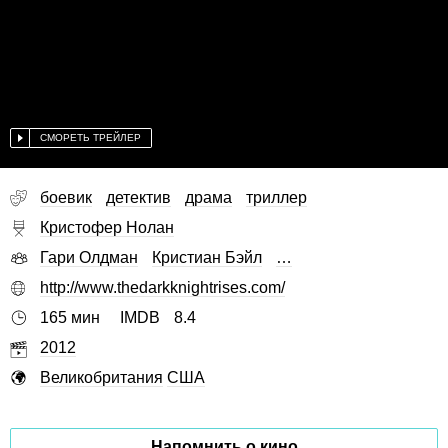
СМОРЕТЬ ТРЕЙЛЕР
боевик
детектив
драма
триллер
Кристофер Нолан
Гари Олдман
Кристиан Бэйл
…
http://www.thedarkknightrises.com/
165 мин
IMDB
8.4
2012
Великобритания
США
Напомнить о кино