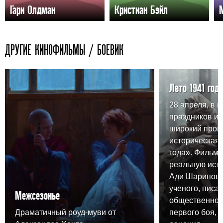
Гари Олдман
Кристиан Бэйл
ДРУГИЕ КИНОФИЛЬМЫ / БОЕВИК
Лето 1941 года
28 апреля, в 
праздников и
широкий прока
историческая 
года». Фильм 
реальную ист
Ади Шарипова,
ученого, писа
Межсезонье
общественного
Драматичный роуд-муви от
первого боя, 