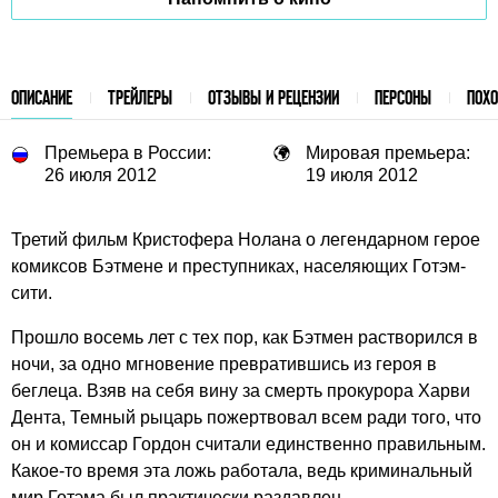
ОПИСАНИЕ
ТРЕЙЛЕРЫ
ОТЗЫВЫ И РЕЦЕНЗИИ
ПЕРСОНЫ
ПОХ
Премьера в России:
Мировая премьера:
26 июля 2012
19 июля 2012
Третий фильм Кристофера Нолана о легендарном герое
комиксов Бэтмене и преступниках, населяющих Готэм-
сити.
Прошло восемь лет с тех пор, как Бэтмен растворился в
ночи, за одно мгновение превратившись из героя в
беглеца. Взяв на себя вину за смерть прокурора Харви
Дента, Темный рыцарь пожертвовал всем ради того, что
он и комиссар Гордон считали единственно правильным.
Какое-то время эта ложь работала, ведь криминальный
мир Готэма был практически раздавлен