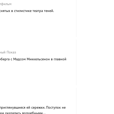
ьтфильм
нятых в стилистике театра теней.
ьный Показ
берга с Мадсом Миккельсенон в главной
приглянувшиеся ей сережки. Поступок не
жки оказались волшебными...