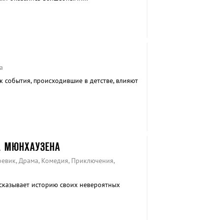
а
к события, происходившие в детстве, влияют
А МЮНХАУЗЕНА
оевик, Драма, Комедия, Приключения,
сказывает историю своих невероятных