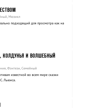
ЕСТВОМ
йный, Мюзикл
еально подходящий для просмотра как на
В, КОЛДУНЬЯ И ВОЛШЕБНЫЙ
ения, Фэнтези, Семейный
отивам известной во всем мире сказки
С. Льюиса.
Ы