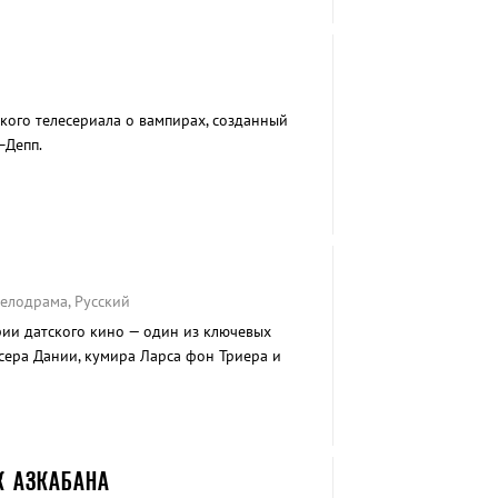
кого телесериала о вампирах, созданный
–Депп.
Мелодрама, Русский
ии датского кино — один из ключевых
ера Дании, кумира Ларса фон Триера и
кандинавов.
К АЗКАБАНА