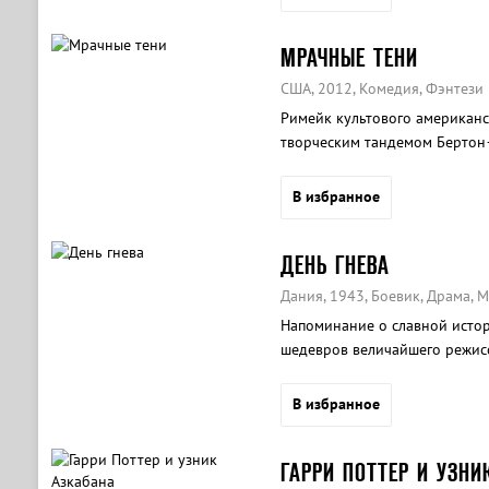
МРАЧНЫЕ ТЕНИ
США, 2012, Комедия, Фэнтези
Римейк культового американс
творческим тандемом Бертон
В избранное
ДЕНЬ ГНЕВА
Дания, 1943, Боевик, Драма, 
Напоминание о славной истор
шедевров величайшего режисс
многих других современных с
В избранное
ГАРРИ ПОТТЕР И УЗНИ