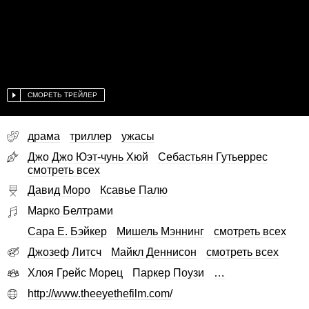
СМОРЕТЬ ТРЕЙЛЕР
драма
триллер
ужасы
Джо Джо Юэт-чунь Хюй
Себастьян Гутьеррес
смотреть всех
Давид Моро
Ксавье Палю
Марко Белтрами
Сара Е. Бэйкер
Мишель Мэннинг
смотреть всех
Джозеф Литсч
Майкл Деннисон
смотреть всех
Хлоя Грейс Морец
Паркер Поузи
…
http://www.theeyethefilm.com/