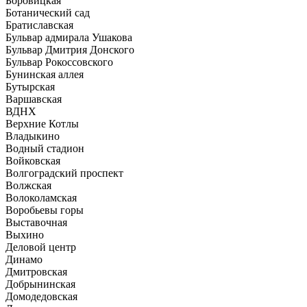
Боровицкая
Ботанический сад
Братиславская
Бульвар адмирала Ушакова
Бульвар Дмитрия Донского
Бульвар Рокоссовского
Бунинская аллея
Бутырская
Варшавская
ВДНХ
Верхние Котлы
Владыкино
Водный стадион
Войковская
Волгоградский проспект
Волжская
Волоколамская
Воробьевы горы
Выставочная
Выхино
Деловой центр
Динамо
Дмитровская
Добрынинская
Домодедовская