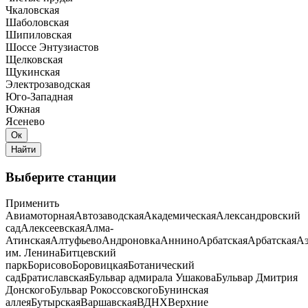
Чкаловская
Шаболовская
Шипиловская
Шоссе Энтузиастов
Щелковская
Щукинская
Электрозаводская
Юго-Западная
Южная
Ясенево
Выберите станции
Применить
Авиамоторная
Автозаводская
Академическая
Александровский
сад
Алексеевская
Алма-
Атинская
Алтуфьево
Андроновка
Аннино
Арбатская
Арбатская
Аэ
им. Ленина
Битцевский
парк
Борисово
Боровицкая
Ботанический
сад
Братиславская
Бульвар адмирала Ушакова
Бульвар Дмитрия
Донского
Бульвар Рокоссовского
Бунинская
аллея
Бутырская
Варшавская
ВДНХ
Верхние