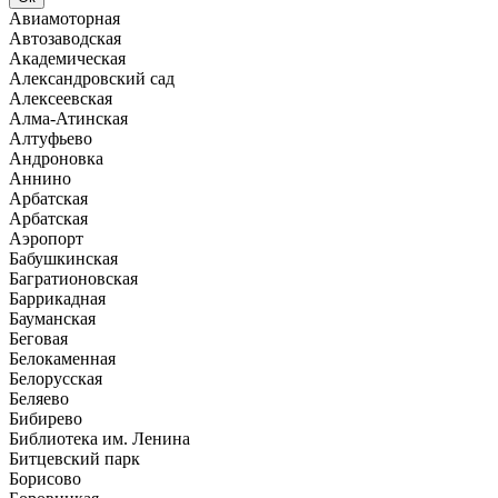
Авиамоторная
Автозаводская
Академическая
Александровский сад
Алексеевская
Алма-Атинская
Алтуфьево
Андроновка
Аннино
Арбатская
Арбатская
Аэропорт
Бабушкинская
Багратионовская
Баррикадная
Бауманская
Беговая
Белокаменная
Белорусская
Беляево
Бибирево
Библиотека им. Ленина
Битцевский парк
Борисово