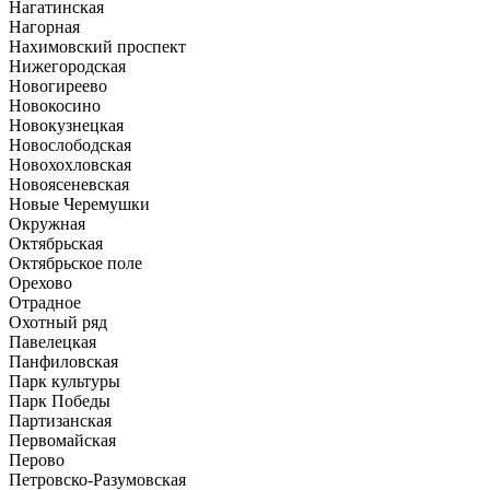
Нагатинская
Нагорная
Нахимовский проспект
Нижегородская
Новогиреево
Новокосино
Новокузнецкая
Новослободская
Новохохловская
Новоясеневская
Новые Черемушки
Окружная
Октябрьская
Октябрьское поле
Орехово
Отрадное
Охотный ряд
Павелецкая
Панфиловская
Парк культуры
Парк Победы
Партизанская
Первомайская
Перово
Петровско-Разумовская