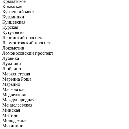
Крылатское
Крымская
Кузнецкий мост
Кузьминки
Кунцевская
Курская
Кутузовская
Ленинский проспект
Лермонтовский проспект
Локомотив
Ломоносовский проспект
Лубянка
Лужники
Люблино
Марксистская
Марьина Роща
Марьино
Маяковская
Медведково
Международная
Менделеевская
Минская
Митино
Молодежная
Мякинино