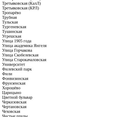
Третьяковская (КалЛ)
Третьяковская (КРЛ)
Тропарёво
Трубная
Тульская
Тургеневская
Тушинская
Угрешская
Улица 1905 года
Улица академика Янгеля
Улица Горчакова
Улица Скобелевская
Улица Старокачаловская
Университет
Филевский парк
Фили
Фонвизинская
Фрунзенская
Хорошёво
Царицыно
Цветной бульвар
Черкизовская
Чертановская
Чеховская
Чистые пруды