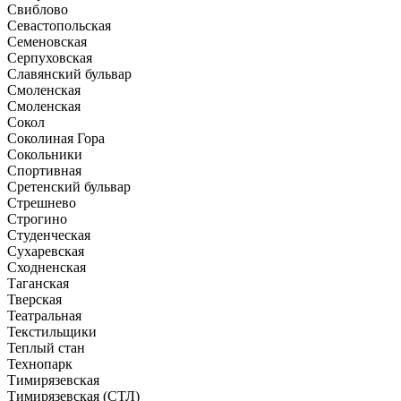
Свиблово
Севастопольская
Семеновская
Серпуховская
Славянский бульвар
Смоленская
Смоленская
Сокол
Соколиная Гора
Сокольники
Спортивная
Сретенский бульвар
Стрешнево
Строгино
Студенческая
Сухаревская
Сходненская
Таганская
Тверская
Театральная
Текстильщики
Теплый стан
Технопарк
Тимирязевская
Тимирязевская (СТЛ)