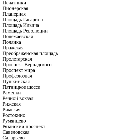
Печатники
Пионерская
Планерная
Площадь Гагарина
Площадь Ильича
Площадь Революции
Полежаевская
Полянка
Пражская
Преображенская площадь
Пролетарская
Проспект Вернадского
Проспект мира
Профсоюзная
Пушкинская
Пятницкое шоссе
Раменки
Речной вокзал
Рижская
Римская
Ростокино
Румянцево
Рязанский проспект
Савеловская
Саларьево