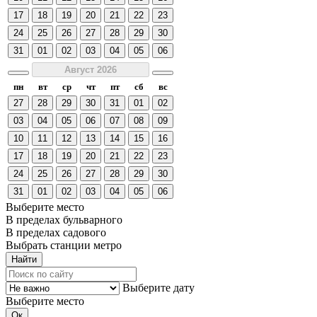
17
18
19
20
21
22
23
24
25
26
27
28
29
30
31
01
02
03
04
05
06
Август 2026
пн
вт
ср
чт
пт
сб
вс
27
28
29
30
31
01
02
03
04
05
06
07
08
09
10
11
12
13
14
15
16
17
18
19
20
21
22
23
24
25
26
27
28
29
30
31
01
02
03
04
05
06
Выберите место
В пределах бульварного
В пределах садового
Выбрать станции метро
Выберите дату
Выберите место