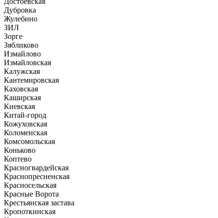
Достоевская
Дубровка
Жулебино
ЗИЛ
Зорге
Зябликово
Измайлово
Измайловская
Калужская
Кантемировская
Каховская
Каширская
Киевская
Китай-город
Кожуховская
Коломенская
Комсомольская
Коньково
Коптево
Красногвардейская
Краснопресненская
Красносельская
Красные Ворота
Крестьянская застава
Кропоткинская