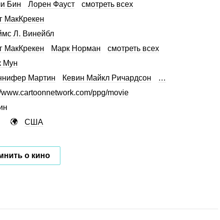
и Бин
Лорен Фауст
смотреть всех
г МакКрекен
мс Л. Винейбл
г МакКрекен
Марк Норман
смотреть всех
 Мун
ннифер Мартин
Кевин Майкл Ричардсон
…
://www.cartoonnetwork.com/ppg/movie
ин
США
мнить о кино