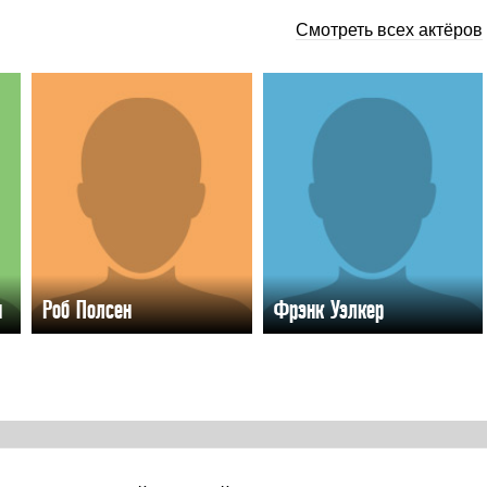
Смотреть всех актёров
н
Роб Полсен
Фрэнк Уэлкер