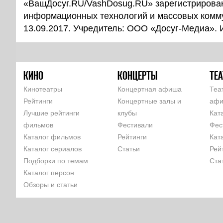
«ВашДосуг.RU/VashDosug.RU» зарегистрирован
информационных технологий и массовых комм
13.09.2017. Учредитель: ООО «Досуг-Медиа».
КИНО
КОНЦЕРТЫ
ТЕА
Кинотеатры
Концертная афиша
Теа
Рейтинги
Концертные залы и
аф
Лучшие рейтинги
клубы
Кат
фильмов
Фестивали
Фес
Каталог фильмов
Рейтинги
Кат
Каталог сериалов
Статьи
Рей
Подборки по темам
Ста
Каталог персон
Обзоры и статьи
КОМАНДА
РЕКЛАМА НА САЙТЕ
ПАРТНЕРЫ
ПОЛЬЗОВАТЕЛЬСКОЕ 