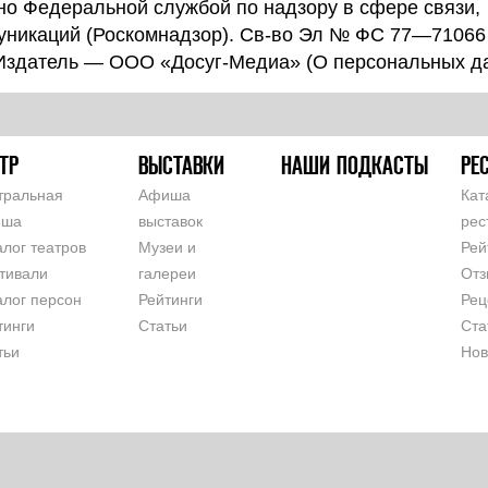
о Федеральной службой по надзору в сфере связи,
уникаций (Роскомнадзор). Св-во Эл № ФС 77—71066
 Издатель — ООО «Досуг-Медиа» (
О персональных д
ТР
ВЫСТАВКИ
НАШИ ПОДКАСТЫ
РЕ
тральная
Афиша
Кат
иша
выставок
рес
алог театров
Музеи и
Рей
тивали
галереи
Отз
алог персон
Рейтинги
Рец
тинги
Статьи
Ста
тьи
Нов
СОГЛАШЕНИЕ