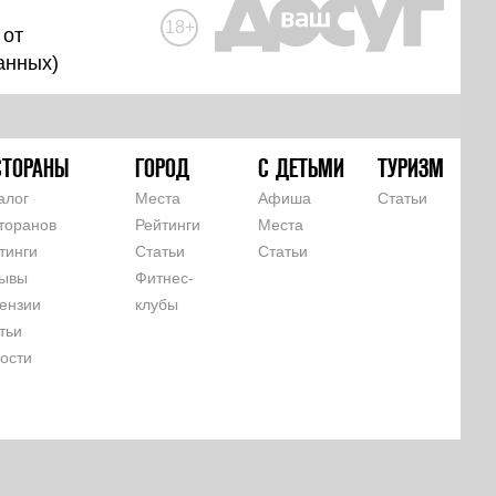
18+
 от
анных
)
СТОРАНЫ
ГОРОД
С ДЕТЬМИ
ТУРИЗМ
алог
Места
Афиша
Статьи
торанов
Рейтинги
Места
тинги
Статьи
Статьи
ывы
Фитнес-
ензии
клубы
тьи
ости