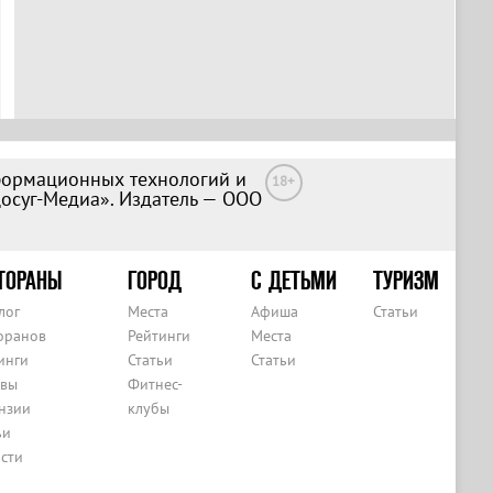
формационных технологий и
18+
Досуг-Медиа». Издатель — ООО
ТОРАНЫ
ГОРОД
С ДЕТЬМИ
ТУРИЗМ
лог
Места
Афиша
Статьи
оранов
Рейтинги
Места
инги
Статьи
Статьи
вы
Фитнес-
нзии
клубы
ьи
сти