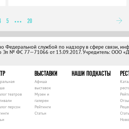
4
5
20
о Федеральной службой по надзору в сфере связи, ин
 Эл № ФС 77—71066 от 13.09.2017. Учредитель: ООО «
ТР
ВЫСТАВКИ
НАШИ ПОДКАСТЫ
РЕС
тральная
Афиша
Ката
ша
выставок
рест
алог театров
Музеи и
Рейт
тивали
галереи
Отзы
алог персон
Рейтинги
Реце
тинги
Статьи
Стат
тьи
Ново