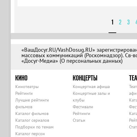
1
2
3
«ВашДосуг.RU/VashDosug.RU» зарегистрирован
массовых коммуникаций (Роскомнадзор). Св-во
«Досуг-Медиа» (
О персональных данных
)
КИНО
КОНЦЕРТЫ
ТЕА
Кинотеатры
Концертная афиша
Теа
Рейтинги
Концертные залы и
афи
Лучшие рейтинги
клубы
Кат
фильмов
Фестивали
Фес
Каталог фильмов
Рейтинги
Кат
Каталог сериалов
Статьи
Рей
Подборки по темам
Ста
Каталог персон