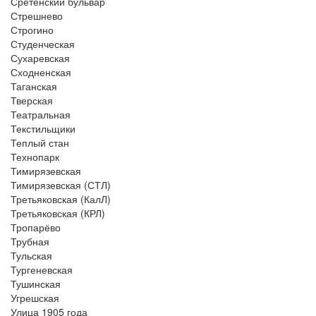
Сретенский бульвар
Стрешнево
Строгино
Студенческая
Сухаревская
Сходненская
Таганская
Тверская
Театральная
Текстильщики
Теплый стан
Технопарк
Тимирязевская
Тимирязевская (СТЛ)
Третьяковская (КалЛ)
Третьяковская (КРЛ)
Тропарёво
Трубная
Тульская
Тургеневская
Тушинская
Угрешская
Улица 1905 года