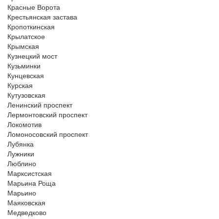
Красные Ворота
Крестьянская застава
Кропоткинская
Крылатское
Крымская
Кузнецкий мост
Кузьминки
Кунцевская
Курская
Кутузовская
Ленинский проспект
Лермонтовский проспект
Локомотив
Ломоносовский проспект
Лубянка
Лужники
Люблино
Марксистская
Марьина Роща
Марьино
Маяковская
Медведково