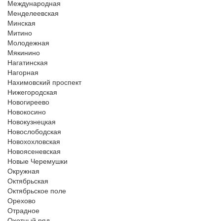
Международная
Менделеевская
Минская
Митино
Молодежная
Мякинино
Нагатинская
Нагорная
Нахимовский проспект
Нижегородская
Новогиреево
Новокосино
Новокузнецкая
Новослободская
Новохохловская
Новоясеневская
Новые Черемушки
Окружная
Октябрьская
Октябрьское поле
Орехово
Отрадное
Охотный ряд