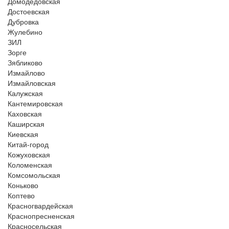
Домодедовская
Достоевская
Дубровка
Жулебино
ЗИЛ
Зорге
Зябликово
Измайлово
Измайловская
Калужская
Кантемировская
Каховская
Каширская
Киевская
Китай-город
Кожуховская
Коломенская
Комсомольская
Коньково
Коптево
Красногвардейская
Краснопресненская
Красносельская