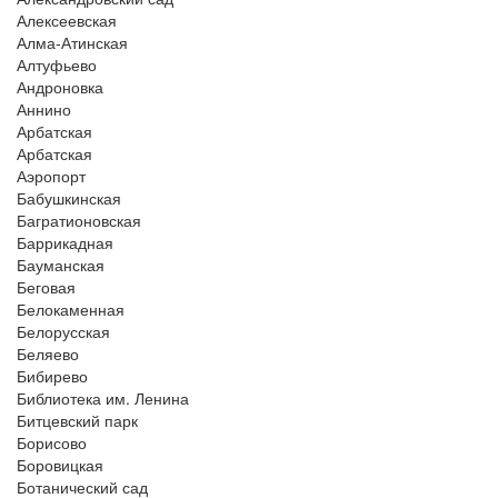
Алексеевская
Алма-Атинская
Алтуфьево
Андроновка
Аннино
Арбатская
Арбатская
Аэропорт
Бабушкинская
Багратионовская
Баррикадная
Бауманская
Беговая
Белокаменная
Белорусская
Беляево
Бибирево
Библиотека им. Ленина
Битцевский парк
Борисово
Боровицкая
Ботанический сад