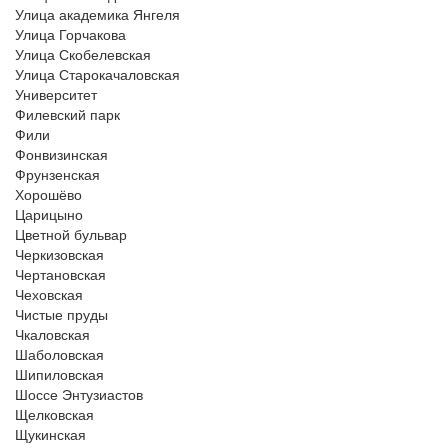
Улица академика Янгеля
Улица Горчакова
Улица Скобелевская
Улица Старокачаловская
Университет
Филевский парк
Фили
Фонвизинская
Фрунзенская
Хорошёво
Царицыно
Цветной бульвар
Черкизовская
Чертановская
Чеховская
Чистые пруды
Чкаловская
Шаболовская
Шипиловская
Шоссе Энтузиастов
Щелковская
Щукинская