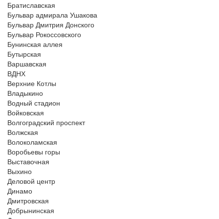
Братиславская
Бульвар адмирала Ушакова
Бульвар Дмитрия Донского
Бульвар Рокоссовского
Бунинская аллея
Бутырская
Варшавская
ВДНХ
Верхние Котлы
Владыкино
Водный стадион
Войковская
Волгоградский проспект
Волжская
Волоколамская
Воробьевы горы
Выставочная
Выхино
Деловой центр
Динамо
Дмитровская
Добрынинская