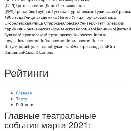
(СТЛ)
Третьяковская (КалЛ)
Третьяковская
(КРЛ)
Тропарёво
Трубная
Тульская
Тургеневская
Тушинская
Угрешск
1905 года
Улица академика Янгеля
Улица Горчакова
Улица
Скобелевская
Улица Старокачаловская
Университет
Филевский
парк
Фили
Фонвизинская
Фрунзенская
Хорошёво
Царицыно
Цветной
бульвар
Черкизовская
Чертановская
Чеховская
Чистые
пруды
Чкаловская
Шаболовская
Шипиловская
Шоссе
Энтузиастов
Щелковская
Щукинская
Электрозаводская
Юго-
Западная
Южная
Ясенево
Рейтинги
Главная
Театр
Рейтинги
Главные театральные
события марта 2021: