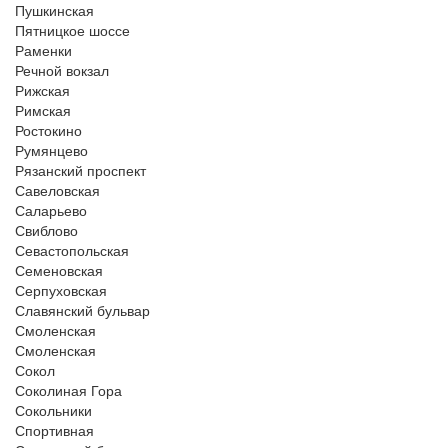
Пушкинская
Пятницкое шоссе
Раменки
Речной вокзал
Рижская
Римская
Ростокино
Румянцево
Рязанский проспект
Савеловская
Саларьево
Свиблово
Севастопольская
Семеновская
Серпуховская
Славянский бульвар
Смоленская
Смоленская
Сокол
Соколиная Гора
Сокольники
Спортивная