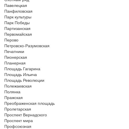
Павелецкая
Панфиловская
Парк культуры
Парк Победы
Партизанская
Первомайская
Перово
Петровско-Разумовская
Печатники
Пионерская
Планерная
Площадь Гагарина
Площадь Ильича
Площадь Революции
Полежаевская
Полянка
Пражская
Преображенская площадь
Пролетарская
Проспект Вернадского
Проспект мира
Профсоюзная