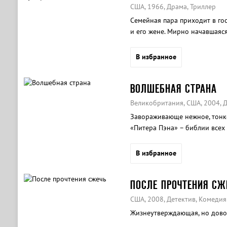
США, 1966, Драма, Триллер
Семейная пара приходит в го
и его жене. Мирно начавшаяся
между хозяевами дома.
В избранное
ВОЛШЕБНАЯ СТРАНА
Великобритания, США, 2004, 
Завораживающе нежное, тонко
«Питера Пэна» – библии всех
В избранное
ПОСЛЕ ПРОЧТЕНИЯ CЖ
США, 2008, Детектив, Комедия
Жизнеутверждающая, но довол