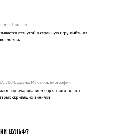
рама, Триллер
ывается втянутой в страшную игру, выйти из
евозможно.
А, 2004, Драма, Мьюзикл, Биография
дился под очарованием бархатного голоса
старых скрипящих винилов.
ИИ ВУЛЬФ?