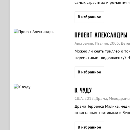
самых страстных и романтичн
В избранное
ПРОЕКТ АЛЕКСАНДРЫ
Австралия, Италия, 2003, Дете
Можно ли снять триллер о том
перематывает видеопленку? Н
В избранное
К ЧУДУ
США, 2012, Драма, Мелодрама
Драма Терренса Малика, медит
освистанная критиками в Вен
картин о любви в истории кин
В избранное