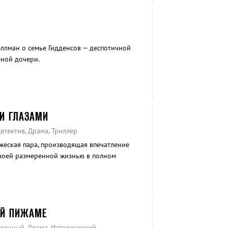
ллман о семье Гидденсов — деспотичной
юной дочери.
И ГЛАЗАМИ
етектив, Драма, Триллер
жеская пара, производящая впечатление
своей размеренной жизнью в полном
ОЙ ПИЖАМЕ
Военный, Драма, Исторический