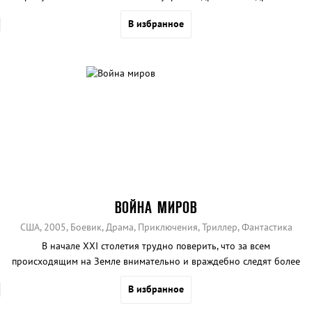
В избранное
ВОЙНА МИРОВ
США, 2005, Боевик, Драма, Приключения, Триллер, Фантастика
В начале XXI столетия трудно поверить, что за всем
происходящим на Земле внимательно и враждебно следят более
развитые и злобные существа с холодным интеллектом. На
В избранное
помощь землянам не придут супергерои, они должны попытаться
спастись сами.