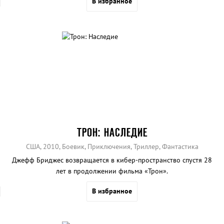
В избранное
гражданин».
ТРОН: НАСЛЕДИЕ
США, 2010, Боевик, Приключения, Триллер, Фантастика
Джефф Бриджес возвращается в кибер-пространство спустя 28
лет в продолжении фильма «Трон».
В избранное