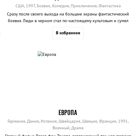
США, 1997, Боевик, Комедия, Приключения, Фантастика
Сразу после своего выхода на большие экраны фантастический
боевик Люди в черном стал по-настоящему культовым и сумел
завоевать зрительскую любовь.
В избранное
ЕВРОПА
Германия, Дания, Испания, Швейцария, Швеция, Франция, 1991,
Военный, Драма
Главный фильм Ларса фон Триера, завершающий так называемую