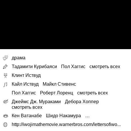
драма
Тадамити Курибаяси
Пол Хаггис
смотреть всех
Клинт Иствуд
Кайл Иствуд
Майкл Стивенс
Пол Хаггис
Роберт Лоренц
смотреть всех
Джеймс Дж. Мураками
Дебора Хоппер
смотреть всех
Кен Ватанабе
Шидо Накамура
…
http://iwojimathemovie.warnerbros.com/lettersofiwo...