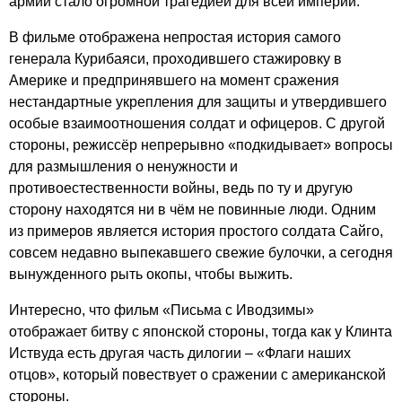
армии стало огромной трагедией для всей империи.
В фильме отображена непростая история самого
генерала Курибаяси, проходившего стажировку в
Америке и предпринявшего на момент сражения
нестандартные укрепления для защиты и утвердившего
особые взаимоотношения солдат и офицеров. С другой
стороны, режиссёр непрерывно «подкидывает» вопросы
для размышления о ненужности и
противоестественности войны, ведь по ту и другую
сторону находятся ни в чём не повинные люди. Одним
из примеров является история простого солдата Сайго,
совсем недавно выпекавшего свежие булочки, а сегодня
вынужденного рыть окопы, чтобы выжить.
Интересно, что фильм «Письма с Иводзимы»
отображает битву с японской стороны, тогда как у Клинта
Иствуда есть другая часть дилогии – «Флаги наших
отцов», который повествует о сражении с американской
стороны.