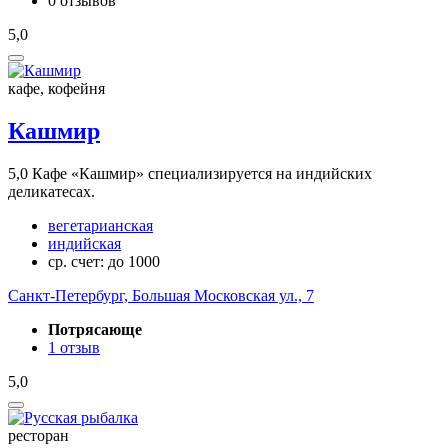
0 отзывов
5,0
кафе, кофейня
Кашмир
5,0
Кафе «Кашмир» специализируется на индийских
деликатесах.
вегетарианская
индийская
ср. счет: до 1000
Санкт-Петербург, Большая Московская ул., 7
Потрясающе
1 отзыв
5,0
ресторан