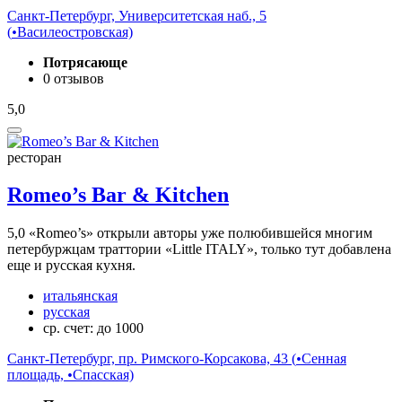
Санкт-Петербург, Университетская наб., 5
(
•
Василеостровская)
Потрясающе
0 отзывов
5,0
ресторан
Romeo’s Bar & Kitchen
5,0
«Romeo’s» открыли авторы уже полюбившейся многим
петербуржцам траттории «Little ITALY», только тут добавлена
еще и русская кухня.
итальянская
русская
ср. счет: до 1000
Санкт-Петербург, пр. Римского-Корсакова, 43 (
•
Сенная
площадь,
•
Спасская)