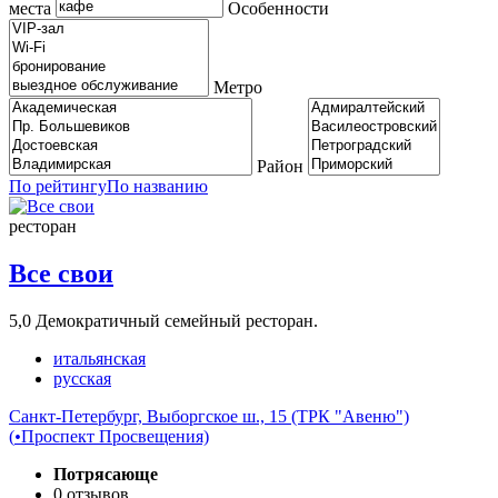
места
Особенности
Метро
Район
По рейтингу
По названию
ресторан
Все свои
5,0
Демократичный семейный ресторан.
итальянская
русская
Санкт-Петербург, Выборгское ш., 15 (ТРК "Авеню")
(
•
Проспект Просвещения)
Потрясающе
0 отзывов