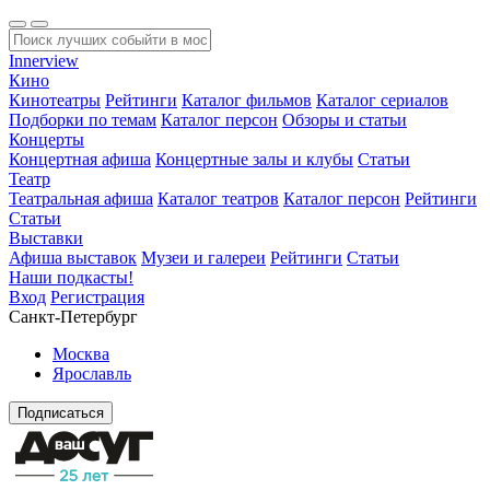
Innerview
Кино
Кинотеатры
Рейтинги
Каталог фильмов
Каталог сериалов
Подборки по темам
Каталог персон
Обзоры и статьи
Концерты
Концертная афиша
Концертные залы и клубы
Статьи
Театр
Театральная афиша
Каталог театров
Каталог персон
Рейтинги
Статьи
Выставки
Афиша выставок
Музеи и галереи
Рейтинги
Статьи
Наши подкасты!
Вход
Регистрация
Санкт-Петербург
Москва
Ярославль
Подписаться