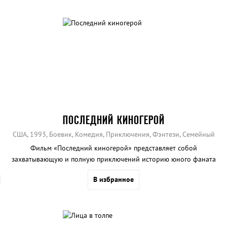
ПОСЛЕДНИЙ КИНОГЕРОЙ
США, 1993, Боевик, Комедия, Приключения, Фэнтези, Семейный
Фильм «Последний киногерой» представляет собой
захватывающую и полную приключений историю юного фаната
боевиков, которому выпал Золотой Билет в глубины любого
В избранное
фильма.