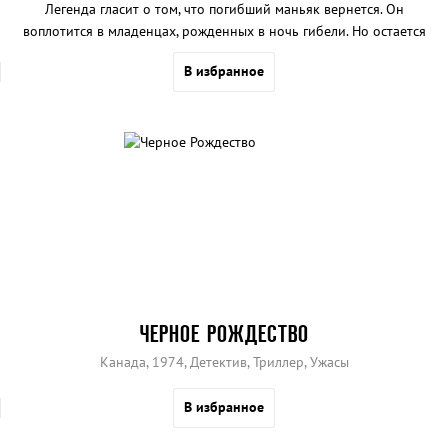
Легенда гласит о том, что погибший маньяк вернется. Он
воплотится в младенцах, рожденных в ночь гибели. Но остается
вопрос – действительно ли маньяк мертв? На него отвечает
В избранное
фильм «Забери мою душу»…
ЧЕРНОЕ РОЖДЕСТВО
Канада, 1974, Детектив, Триллер, Ужасы
В избранное