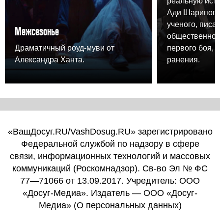
реальную ист
Ади Шарипова,
ученого, писа
Межсезонье
общественного
Драматичный роуд-муви от
первого боя, 
Александра Ханта.
ранения.
«ВашДосуг.RU/VashDosug.RU» зарегистрировано
Федеральной службой по надзору в сфере
связи, информационных технологий и массовых
коммуникаций (Роскомнадзор). Св-во Эл № ФС
77—71066 от 13.09.2017. Учредитель: ООО
«Досуг-Медиа». Издатель — ООО «Досуг-
Медиа» (
О персональных данных
)