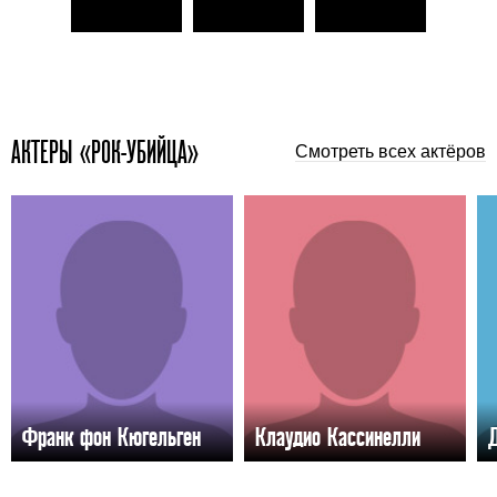
АКТЕРЫ «РОК-УБИЙЦА»
Смотреть всех актёров
Франк фон Кюгельген
Клаудио Кассинелли