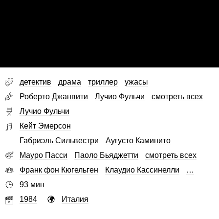
детектив
драма
триллер
ужасы
Роберто Джанвити
Лучио Фульчи
смотреть всех
Лучио Фульчи
Кейт Эмерсон
Габриэль Сильвестри
Аугусто Каминито
Мауро Пасси
Паоло Бьяджетти
смотреть всех
Франк фон Кюгельген
Клаудио Кассинелли
…
93 мин
1984
Италия