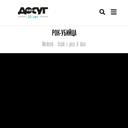
РОК-УБИЙЦА
Murderock - Uccide a passo di danza