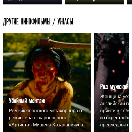
ДРУГИЕ КИНОФИЛЬМЫ / УЖАСЫ
Род мужской
Женщина уезж
Убойный монтаж
английский го
Ремейк японского метахоррора от
прийти в себя,
режиссера оскароносного
из окрестных 
«Артиста» Мишеля Хазанавичуса.
преследовать.