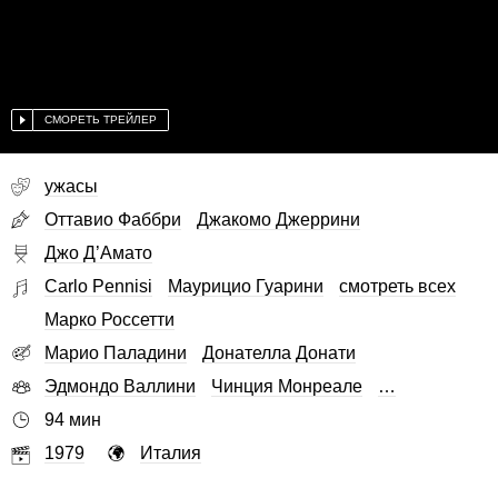
СМОРЕТЬ ТРЕЙЛЕР
ужасы
Оттавио Фаббри
Джакомо Джеррини
Джо Д’Амато
Carlo Pennisi
Маурицио Гуарини
смотреть всех
Марко Россетти
Марио Паладини
Донателла Донати
Эдмондо Валлини
Чинция Монреале
…
94 мин
1979
Италия