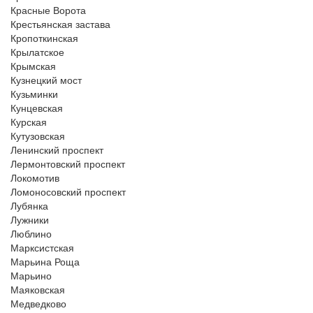
Красные Ворота
Крестьянская застава
Кропоткинская
Крылатское
Крымская
Кузнецкий мост
Кузьминки
Кунцевская
Курская
Кутузовская
Ленинский проспект
Лермонтовский проспект
Локомотив
Ломоносовский проспект
Лубянка
Лужники
Люблино
Марксистская
Марьина Роща
Марьино
Маяковская
Медведково