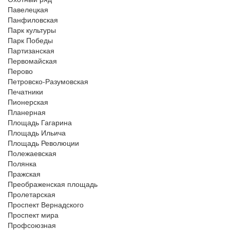
Павелецкая
Панфиловская
Парк культуры
Парк Победы
Партизанская
Первомайская
Перово
Петровско-Разумовская
Печатники
Пионерская
Планерная
Площадь Гагарина
Площадь Ильича
Площадь Революции
Полежаевская
Полянка
Пражская
Преображенская площадь
Пролетарская
Проспект Вернадского
Проспект мира
Профсоюзная