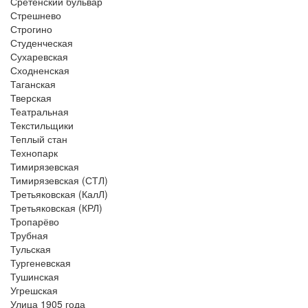
Сретенский бульвар
Стрешнево
Строгино
Студенческая
Сухаревская
Сходненская
Таганская
Тверская
Театральная
Текстильщики
Теплый стан
Технопарк
Тимирязевская
Тимирязевская (СТЛ)
Третьяковская (КалЛ)
Третьяковская (КРЛ)
Тропарёво
Трубная
Тульская
Тургеневская
Тушинская
Угрешская
Улица 1905 года