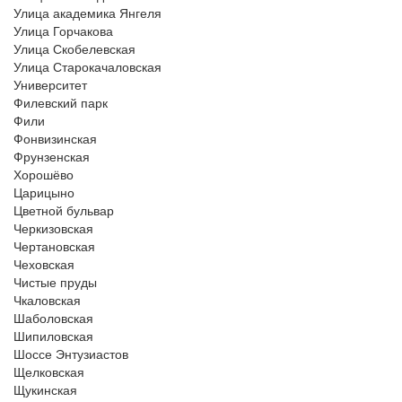
Улица академика Янгеля
Улица Горчакова
Улица Скобелевская
Улица Старокачаловская
Университет
Филевский парк
Фили
Фонвизинская
Фрунзенская
Хорошёво
Царицыно
Цветной бульвар
Черкизовская
Чертановская
Чеховская
Чистые пруды
Чкаловская
Шаболовская
Шипиловская
Шоссе Энтузиастов
Щелковская
Щукинская