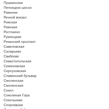
Пушкинская
Пятницкое шоссе
Раменки
Речной вокзал
Рижская
Римская
Ростокино
Румянцево
Рязанский проспект
Савеловская
Саларьево
Свиблово
Севастопольская
Семеновская
Серпуховская
Славянский бульвар
Смоленская
Смоленская
Сокол
Соколиная Гора
Сокольники
Спортивная