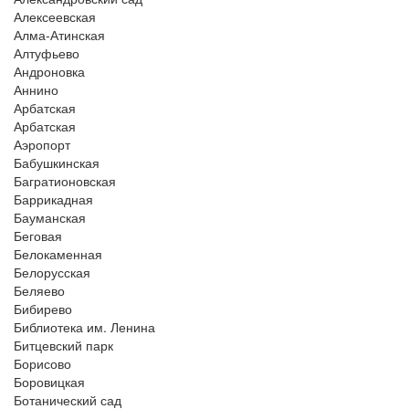
Алексеевская
Алма-Атинская
Алтуфьево
Андроновка
Аннино
Арбатская
Арбатская
Аэропорт
Бабушкинская
Багратионовская
Баррикадная
Бауманская
Беговая
Белокаменная
Белорусская
Беляево
Бибирево
Библиотека им. Ленина
Битцевский парк
Борисово
Боровицкая
Ботанический сад