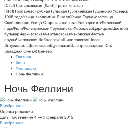
(СТЛ)
Третьяковская (КалЛ)
Третьяковская
(КРЛ)
Тропарёво
Трубная
Тульская
Тургеневская
Тушинская
Угрешск
1905 года
Улица академика Янгеля
Улица Горчакова
Улица
Скобелевская
Улица Старокачаловская
Университет
Филевский
парк
Фили
Фонвизинская
Фрунзенская
Хорошёво
Царицыно
Цветной
бульвар
Черкизовская
Чертановская
Чеховская
Чистые
пруды
Чкаловская
Шаболовская
Шипиловская
Шоссе
Энтузиастов
Щелковская
Щукинская
Электрозаводская
Юго-
Западная
Южная
Ясенево
Главная
Кино
Фестивали
Ночь Феллини
Ночь Феллини
В избранное
Оценка редакции
Даты проведения
4 — 5 февраля 2012
В избранное