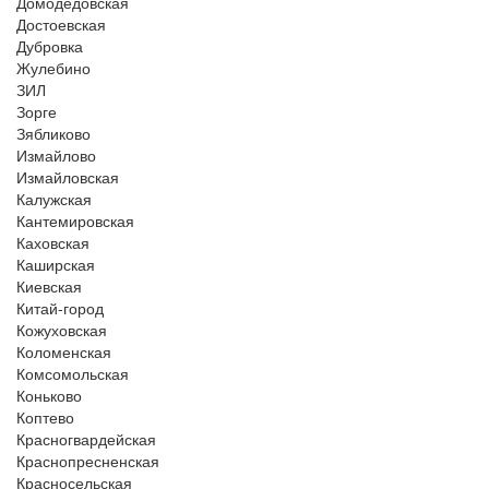
Домодедовская
Достоевская
Дубровка
Жулебино
ЗИЛ
Зорге
Зябликово
Измайлово
Измайловская
Калужская
Кантемировская
Каховская
Каширская
Киевская
Китай-город
Кожуховская
Коломенская
Комсомольская
Коньково
Коптево
Красногвардейская
Краснопресненская
Красносельская