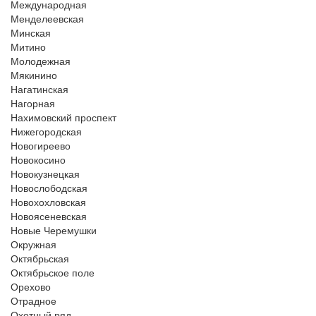
Международная
Менделеевская
Минская
Митино
Молодежная
Мякинино
Нагатинская
Нагорная
Нахимовский проспект
Нижегородская
Новогиреево
Новокосино
Новокузнецкая
Новослободская
Новохохловская
Новоясеневская
Новые Черемушки
Окружная
Октябрьская
Октябрьское поле
Орехово
Отрадное
Охотный ряд