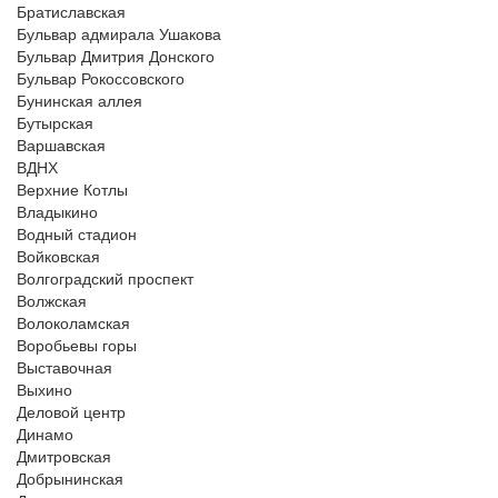
Братиславская
Бульвар адмирала Ушакова
Бульвар Дмитрия Донского
Бульвар Рокоссовского
Бунинская аллея
Бутырская
Варшавская
ВДНХ
Верхние Котлы
Владыкино
Водный стадион
Войковская
Волгоградский проспект
Волжская
Волоколамская
Воробьевы горы
Выставочная
Выхино
Деловой центр
Динамо
Дмитровская
Добрынинская