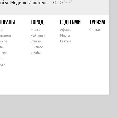
Досуг-Медиа». Издатель — ООО
ТОРАНЫ
ГОРОД
С ДЕТЬМИ
ТУРИЗМ
лог
Места
Афиша
Статьи
оранов
Рейтинги
Места
инги
Статьи
Статьи
вы
Фитнес-
нзии
клубы
ьи
сти