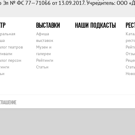
 Эл № ФС 77—71066 от 13.09.2017. Учредитель: ООО «
ТР
ВЫСТАВКИ
НАШИ ПОДКАСТЫ
РЕС
тральная
Афиша
Ката
ша
выставок
рест
алог театров
Музеи и
Рейт
тивали
галереи
Отзы
алог персон
Рейтинги
Реце
тинги
Статьи
Стат
тьи
Ново
ГЛАШЕНИЕ