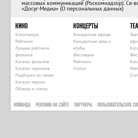
массовых коммуникаций (Роскомнадзор). Св-во
«Досуг-Медиа» (
О персональных данных
)
КИНО
КОНЦЕРТЫ
ТЕА
Кинотеатры
Концертная афиша
Теа
Рейтинги
Концертные залы и
афи
Лучшие рейтинги
клубы
Кат
фильмов
Фестивали
Фес
Каталог фильмов
Рейтинги
Кат
Каталог сериалов
Статьи
Рей
Подборки по темам
Ста
Каталог персон
Обзоры и статьи
КОМАНДА
РЕКЛАМА НА САЙТЕ
ПАРТНЕРЫ
ПОЛЬЗОВАТЕЛЬСКОЕ СО