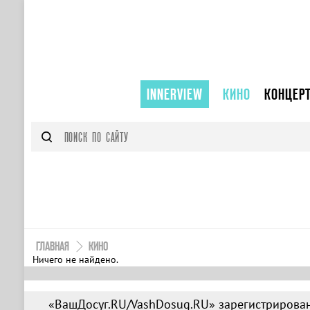
INNERVIEW
КИНО
КОНЦЕР
ГЛАВНАЯ
КИНО
Ничего не найдено.
«ВашДосуг.RU/VashDosug.RU» зарегистрирован