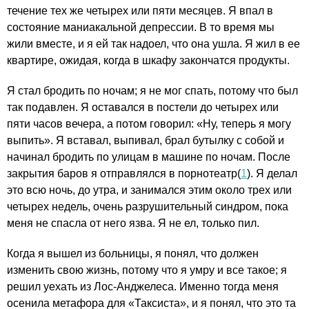
течение тех же четырех или пяти месяцев. Я впал в
состояние маниакальной депрессии. В то время мы
жили вместе, и я ей так надоел, что она ушла. Я жил в ее
квартире, ожидая, когда в шкафу закончатся продукты.
Я стал бродить по ночам; я не мог спать, потому что был
так подавлен. Я оставался в постели до четырех или
пяти часов вечера, а потом говорил: «Ну, теперь я могу
выпить». Я вставал, выпивал, брал бутылку с собой и
начинал бродить по улицам в машине по ночам. После
закрытия баров я отправлялся в порнотеатр(
1
). Я делал
это всю ночь, до утра, и занимался этим около трех или
четырех недель, очень разрушительный синдром, пока
меня не спасла от него язва. Я не ел, только пил.
Когда я вышел из больницы, я понял, что должен
изменить свою жизнь, потому что я умру и все такое; я
решил уехать из Лос-Анджелеса. Именно тогда меня
осенила метафора для «Таксиста», и я понял, что это та