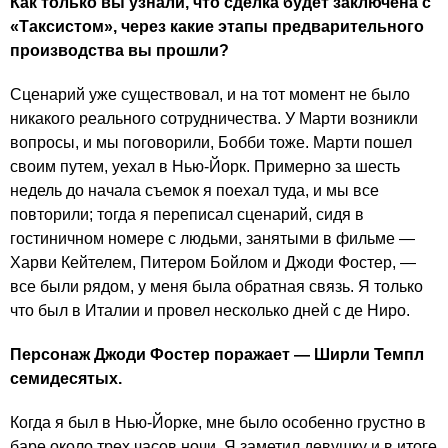
Как только вы узнали, что сделка будет заключена с
«Таксистом», через какие этапы предварительного
производства вы прошли?
Сценарий уже существовал, и на тот момент не было
никакого реального сотрудничества. У Марти возникли
вопросы, и мы поговорили, Бобби тоже. Марти пошел
своим путем, уехал в Нью-Йорк. Примерно за шесть
недель до начала съемок я поехал туда, и мы все
повторили; тогда я переписал сценарий, сидя в
гостиничном номере с людьми, занятыми в фильме —
Харви Кейтелем, Питером Бойлом и Джоди Фостер, —
все были рядом, у меня была обратная связь. Я только
что был в Италии и провел несколько дней с де Ниро.
Персонаж Джоди Фостер поражает — Ширли Темпл
семидесятых.
Когда я был в Нью-Йорке, мне было особенно грустно в
баре около трех часов ночи. Я заметил девушку и в итоге