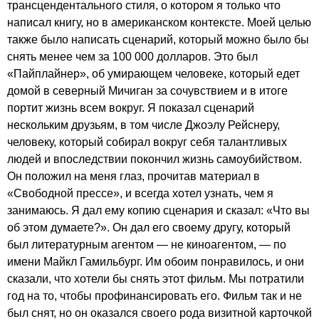
трансцендентального стиля, о котором я только что
написал книгу, но в американском контексте. Моей целью
также было написать сценарий, который можно было бы
снять менее чем за 100 000 долларов. Это был
«Пайплайнер», об умирающем человеке, который едет
домой в северный Мичиган за сочувствием и в итоге
портит жизнь всем вокруг. Я показал сценарий
нескольким друзьям, в том числе Джоэлу Рейснеру,
человеку, который собирал вокруг себя талантливых
людей и впоследствии покончил жизнь самоубийством.
Он положил на меня глаз, прочитав материал в
«Свободной прессе», и всегда хотел узнать, чем я
занимаюсь. Я дал ему копию сценария и сказал: «Что вы
об этом думаете?». Он дал его своему другу, который
был литературным агентом — не киноагентом, — по
имени Майкл Гамильбург. Им обоим понравилось, и они
сказали, что хотели бы снять этот фильм. Мы потратили
год на то, чтобы профинансировать его. Фильм так и не
был снят, но он оказался своего рода визитной карточкой