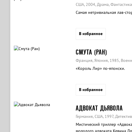
США, 2004, Драма, Фантастик
Самая нетривиальная лав-стор
В избранное
СМУТА (РАН)
Франция, Япония, 1985, Военн
«Король Лир» по-японски.
В избранное
АДВОКАТ ДЬЯВОЛА
Германия, США, 1997, Детектив
Мистический триллер «Адвока
молодого адвоката Кевина Лом