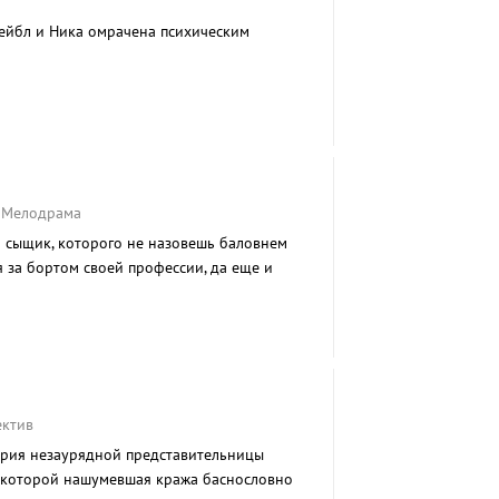
ейбл и Ника омрачена психическим
, Мелодрама
 сыщик, которого не назовешь баловнем
 за бортом своей профессии, да еще и
трахом высоты.
ектив
ория незаурядной представительницы
и которой нашумевшая кража баснословно