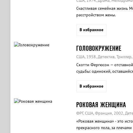
США, 1974, Драма, Мелодрама
Счастливая семейная жизнь М
расстройством жены.
В избранное
ГОЛОВОКРУЖЕНИЕ
США, 1958, Детектив, Триллер
Скотти Фергюсон — отставной
судьбы: одинокий, оставшийся
страдающий патологическим с
В избранное
РОКОВАЯ ЖЕНЩИНА
ФРГ, США, Франция, 2002, Дет
«Роковая женщина» - это ист
прекрасного пола, за плечам