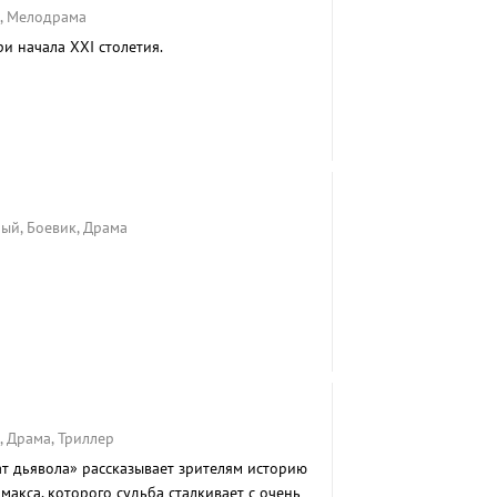
а, Мелодрама
и начала ХХI столетия.
ый, Боевик, Драма
, Драма, Триллер
т дьявола» рассказывает зрителям историю
акса, которого судьба сталкивает с очень