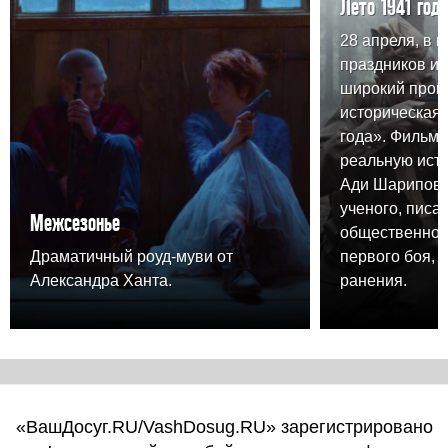
Лето 1941 года
28 апреля, в 
праздников и
широкий прока
историческая 
года». Фильм 
реальную ист
Ади Шарипова,
ученого, писа
Межсезонье
общественного
Драматичный роуд-муви от
первого боя, 
Александра Ханта.
ранения.
«ВашДосуг.RU/VashDosug.RU» зарегистрировано