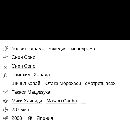
боевик
драма
комедия
мелодрама
Сион Соно
Сион Соно
Томохидэ Харада
Шинья Кавай
Ютака Морохаси
смотреть всех
Такаси Мацудзука
Мики Хаясида
Masaru Ganba
…
237 мин
2008
Япония