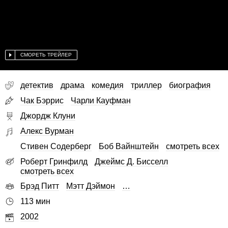
СМОРЕТЬ ТРЕЙЛЕР
детектив
драма
комедия
триллер
биография
Чак Бэррис
Чарли Кауфман
Джордж Клуни
Алекс Вурман
Стивен Содерберг
Боб Вайнштейн
смотреть всех
Роберт Гринфилд
Джеймс Д. Бисселл
смотреть всех
Брэд Питт
Мэтт Дэймон
…
113 мин
2002