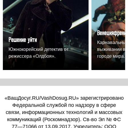
Венецияфрени
Решение уйти
Карнавальный
Южнокорейский детектив от
выживании в 
режиссера «Олдбоя».
городе мира.
«ВашДосуг.RU/VashDosug.RU» зарегистрировано
Федеральной службой по надзору в сфере
связи, информационных технологий и массовых
коммуникаций (Роскомнадзор). Св-во Эл № ФС
77—71066 от 13.09.2017. Учредитель: ООО