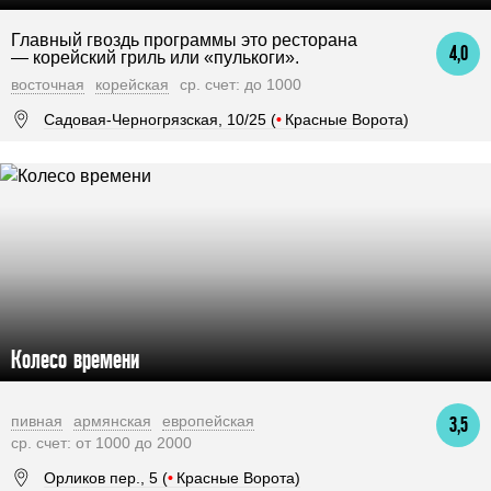
Главный гвоздь программы это ресторана
4,0
— корейский гриль или «пулькоги».
восточная
корейская
ср. счет: до 1000
Садовая-Черногрязская, 10/25 (
•
Красные Ворота)
Колесо времени
пивная
армянская
европейская
3,5
ср. счет: от 1000 до 2000
Орликов пер., 5 (
•
Красные Ворота)