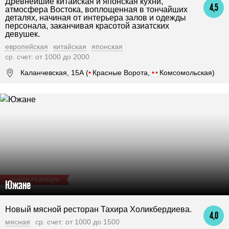
Древнейшие китайская и японская кухни,
4,5
атмосфера Востока, воплощенная в тончайших
деталях, начиная от интерьера залов и одежды
персонала, заканчивая красотой азиатских
девушек.
европейская
китайская
японская
ср. счет: от 1000 до 2000
Каланчевская, 15А (
•
Красные Ворота,
•
•
Комсомольская)
ВЫБОР РЕДАКЦИИ
Южане
Новый мясной ресторан Тахира Холикбердиева.
4,0
мясная
ср. счет: от 1000 до 1500