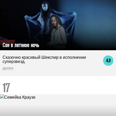
ХИТ
Сон в летнюю ночь
Сказочно красивый Шекспир в исполнении
4,0
суперзвезд.
драма