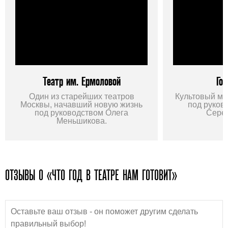
Театр им. Ермоловой
Гог
Один из старейших театров
Культовый мо
Москвы, начавший новую жизнь
под руков
под руководством Олега
Сере
Меньшикова.
ОТЗЫВЫ О «ЧТО ГОД В ТЕАТРЕ НАМ ГОТОВИТ»