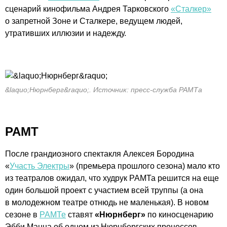
сценарий кинофильма Андрея Тарковского
«Сталкер»
о запретной Зоне и Сталкере, ведущем людей,
утративших иллюзии и надежду.
&laquo;Нюрнберг&raquo;. Источник: пресс-служба РАМТа
РАМТ
После грандиозного спектакля Алексея Бородина
«
Участь Электры
» (премьера прошлого сезона) мало кто
из театралов ожидал, что худрук РАМТа решится на еще
один большой проект с участием всей труппы (а она
в молодежном театре отнюдь не маленькая). В новом
сезоне в
РАМТе
ставят
«Нюрнберг»
по киносценарию
Эбби Манна об одном из Нюрнбергских процессов,