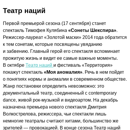
Театр наций
Первой премьерой сезона (17 сентября) станет
спектакль Тимофея Кулябина
«Сонеты Шекспира»
.
Режиссер-лауреат
«Золотой маски» 2014 года обратится
к тем сонетам, которые посвящены увяданию
и забвению. Главный герой его спектакля вспоминает
прожитую жизнь и видит ее самые важные моменты.
В октябре
Театр наций
и фестиваль «Территория»
покажут спектакль
«Моя аномалия»
. Речь в нем пойдет
о понятиях нормы и аномалии в современном обществе.
Жанр постановки определить невозможно: это
документальный театр, соединенный с contemporary
dance, живой
рок-музыкой
и видеоартом. На декабрь
назначена премьера нового спектакля Дмитрия
Волкострелова, режиссера, чьи спектакли лишь
немногие театралы считают хитами, большинство же
зрителей — провокацией. В конце сезона Театр наций