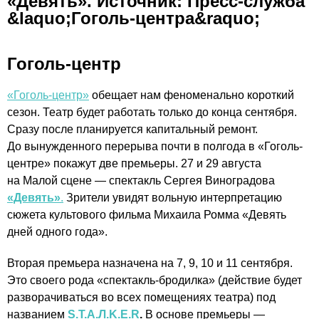
«Девять». Источник: Пресс-служба
&laquo;Гоголь-центра&raquo;
Гоголь-центр
«Гоголь-центр»
обещает нам феноменально короткий
сезон. Театр будет работать только до конца сентября.
Сразу после планируется капитальный ремонт.
До вынужденного перерыва почти в полгода в «Гоголь-
центре» покажут две премьеры. 27 и 29 августа
на Малой сцене — спектакль Сергея Виноградова
«Девять»
.
Зрители увидят вольную интерпретацию
сюжета культового фильма Михаила Ромма «Девять
дней одного года».
Вторая премьера назначена на 7, 9, 10 и 11 сентября.
Это своего рода
«спектакль-бродилка»
(действие будет
разворачиваться во всех помещениях театра) под
названием
S.T.A.Л.K.E.R
.
В основе премьеры —