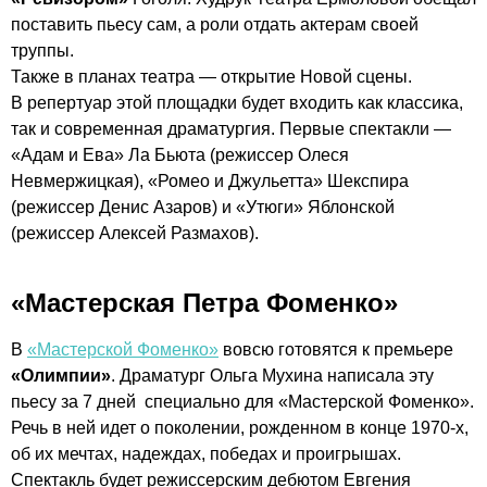
поставить пьесу сам, а роли отдать актерам своей
труппы.
Также в планах театра — открытие Новой сцены.
В репертуар этой площадки будет входить как классика,
так и современная драматургия. Первые спектакли —
«Адам и Ева» Ла Бьюта (режиссер Олеся
Невмержицкая), «Ромео и Джульетта» Шекспира
(режиссер Денис Азаров) и «Утюги» Яблонской
(режиссер Алексей Размахов).
«Мастерская Петра Фоменко»
В
«Мастерской Фоменко»
вовсю готовятся к премьере
«Олимпии»
. Драматург Ольга Мухина написала эту
пьесу за 7 дней специально для «Мастерской Фоменко».
Речь в ней идет о поколении, рожденном в конце
1970-х
,
об их мечтах, надеждах, победах и проигрышах.
Спектакль будет режиссерским дебютом Евгения