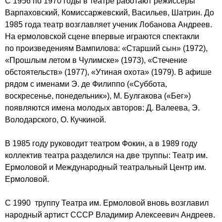
С 1956 по 1970 годы в театре работают режиссеры
Варпаховский, Комиссаржевский, Васильев, Шатрин. До
1985 года театр возглавляет ученик Лобанова Андреев.
На ермоловской сцене впервые играются спектакли
по произведениям Вампилова: «Старший сын» (1972),
«Прошлым летом в Чулимске» (1973), «Стечение
обстоятельств» (1977), «Утиная охота» (1979). В афише
рядом с именами Э. де Филиппо («Суббота,
воскресенье, понедельник»), М. Булгакова («Бег»)
появляются имена молодых авторов: Д. Валеева, Э.
Володарского, О. Кучкиной.
В 1985 году руководит театром Фокин, а в 1989 году
коллектив театра разделился на две труппы: Театр им.
Ермоловой и Международный театральный Центр им.
Ермоловой.
С 1990 труппу Театра им. Ермоловой вновь возглавил
народный артист СССР Владимир Алексеевич Андреев.