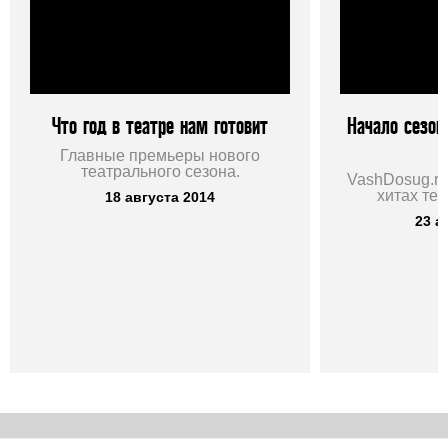
Что год в театре нам готовит
Начало сезон
д
Главные премьеры нового
театрального сезона.
VashDosug.ru
хитах теа
18 августа 2014
23 а