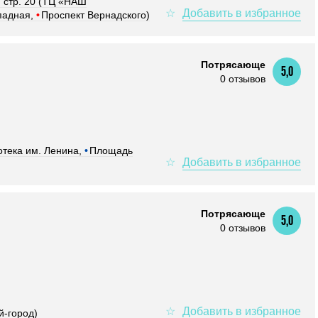
, стр. 20 (ТЦ «НАШ
падная,
•
Проспект Вернадского)
Потрясающе
5,0
0 отзывов
тека им. Ленина,
•
Площадь
Потрясающе
5,0
0 отзывов
й-город)