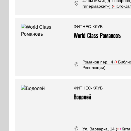
47 км МКАД, д. Говорово
гипермаркет») (
•
Юго-За
ФИТНЕС-КЛУБ
World Class Романовъ
Романов пер., 4 (
•
Библио
Революции)
ФИТНЕС-КЛУБ
Водолей
Ул. Варварка, 14 (
•
•
Кита