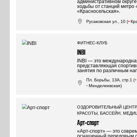
административном округе,
ходьбы от станций метро 
«Красносельская».
Русаковская ул., 10 (
•
Кр
ФИТНЕС-КЛУБ
INBI
INBI — это международна
представляющая спортив
занятия по различным на
Пл. Борьбы, 13А, стр.1 (
•
•
Менделеевская)
ОЗДОРОВИТЕЛЬНЫЙ ЦЕНТР,
КРАСОТЫ, БАССЕЙН, МЕДИ
Арт-спорт
«Арт-спорт» — это совре
оснащенный передовым о