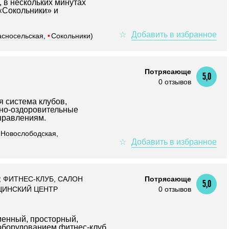
 в нескольких минутах
«Сокольники» и
асносельская,
•
Сокольники)
Потрясающе
5,0
0 отзывов
я система клубов,
но-оздоровительные
правлениям.
Новослободская,
 ФИТНЕС-КЛУБ, САЛОН
Потрясающе
5,0
ЦИНСКИЙ ЦЕНТР
0 отзывов
менный, просторный,
борудованием фитнес-клуб.