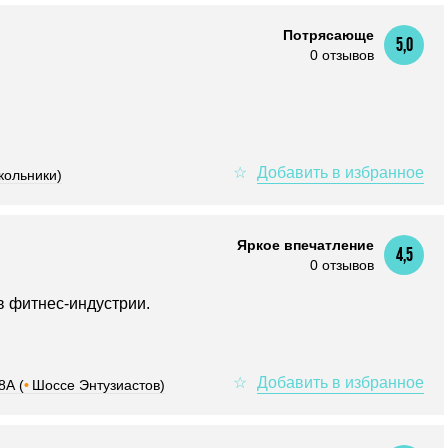
Потрясающе
5,0
0 отзывов
кольники)
Яркое впечатление
4,5
0 отзывов
в фитнес-индустрии.
8А (
•
Шоссе Энтузиастов)