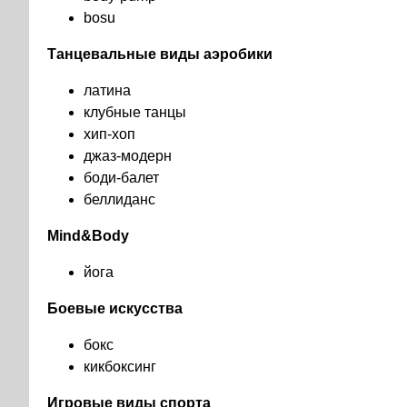
bosu
Танцевальные виды аэробики
латина
клубные танцы
хип-хоп
джаз-модерн
боди-балет
беллиданс
Mind&Body
йога
Боевые искусства
бокс
кикбоксинг
Игровые виды спорта