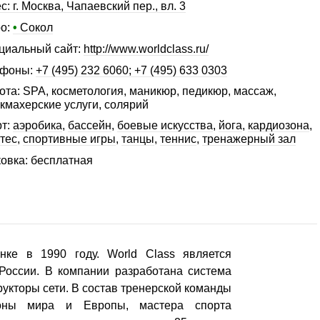
с: г. Москва, Чапаевский пер., вл. 3
о:
•
Сокол
иальный сайт:
http://www.worldclass.ru/
ефоны:
+7 (495) 232 6060; +7 (495) 633 0303
ота: SPA, косметология, маникюр, педикюр, массаж,
кмахерские услуги, солярий
т:
аэробика
,
бассейн
,
боевые искусства
,
йога
,
кардиозона
,
тес
,
спортивные игры
,
танцы
,
теннис
,
тренажерный зал
овка: бесплатная
ке в 1990 году. World Class является
России. В компании разработана система
рукторы сети. В состав тренерской команды
ионы мира и Европы, мастера спорта