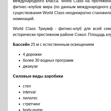
международного класса. World Class на протяжен
фитнес–клубов мира (по данным международного ре
существования World Class неоднократно становил
номинаций.
World Class Триумф - фитнес-клуб для всей се
исторически престижном районе Сокол. Площадь клу
Бассейн
25 м с естественным освещением
4 дорожки
более 30 водных программ
джакузи
Силовые виды аэробики
степ
interval
пилатес
стретчинг
body-pump