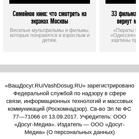
Семейное кино: что смотреть на
33 фильма 
экранах Москвы
вернут м
Веселые мультфильмы и фильмы,
«Пираты К
которые понравятся и взрослым и
«Одиссея», 
детям.
картины пр
«ВашДосуг.RU/VashDosug.RU» зарегистрировано
Федеральной службой по надзору в сфере
связи, информационных технологий и массовых
коммуникаций (Роскомнадзор). Св-во Эл № ФС
77—71066 от 13.09.2017. Учредитель: ООО
«Досуг-Медиа». Издатель — ООО «Досуг-
Медиа» (
О персональных данных
)