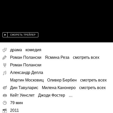
СМОРЕТЬ ТРЕЙЛЕР
драма
комедия
Роман Полански
Ясмина Реза
смотреть всех
Роман Полански
Александр Депла
Мартин Московиц
Оливер Бербен
смотреть всех
Дин Тавуларис
Милена Канонеро
смотреть всех
Кейт Уинслет
Джоди Фостер
…
79 мин
2011