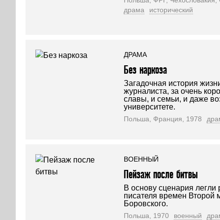
Польша, ФРГ, Чехословакия,
драма
исторический
ДРАМА
Без наркоза
Загадочная история жизн
журналиста, за очень кор
славы, и семьи, и даже в
университете.
Польша, Франция, 1978
дра
ВОЕННЫЙ
Пейзаж после битвы
В основу сценария легли 
писателя времен Второй
Боровского.
Польша, 1970
военный
дра