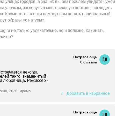
а улицах городов, а значит, вы без проблем увидите чужой
ым улочкам, заглянуть в многовековую церковь, поглядеть
ола. Кроме того, пленки помогут вам понять национальный
рут образы «с натуры».
.ru не только увлекательно, но и полезно. Как знать,
 лично?
Потрясающе
5,0
0 отзывов
стречается некогда
елей танго: знаменитый
и любовница. Режиссёр -
ссия, 2020
драма
Потрясающе
5,0