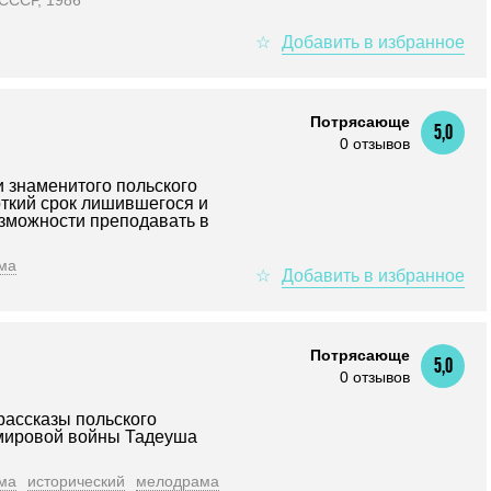
 СССР, 1986
Потрясающе
5,0
0 отзывов
и знаменитого польского
откий срок лишившегося и
озможности преподавать в
ма
Потрясающе
5,0
0 отзывов
рассказы польского
 мировой войны Тадеуша
ма
исторический
мелодрама