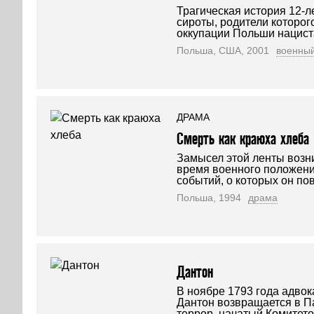
Трагическая история 12-л
сироты, родители которог
оккупации Польши нацист
Польша, США, 2001
военны
ДРАМА
Смерть как краюха хлеба
Замысел этой ленты возн
время военного положени
событий, о которых он пов
Польша, 1994
драма
Дантон
В ноябре 1793 года адво
Дантон возвращается в П
террор, начатый Комитет