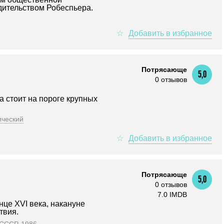
дительством Робеспьера.
Потрясающе
5,0
0 отзывов
а стоит на пороге крупных
ический
Потрясающе
5,0
0 отзывов
7.0 IMDB
нце XVI века, накануне
твия.