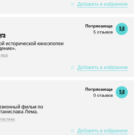
Потрясающе
5,0
5 отзывов
уга
й исторической киноэпопеи
ение».
1968
Потрясающе
5,0
0 отзывов
изионный фильм по
танислава Лема.
тастика