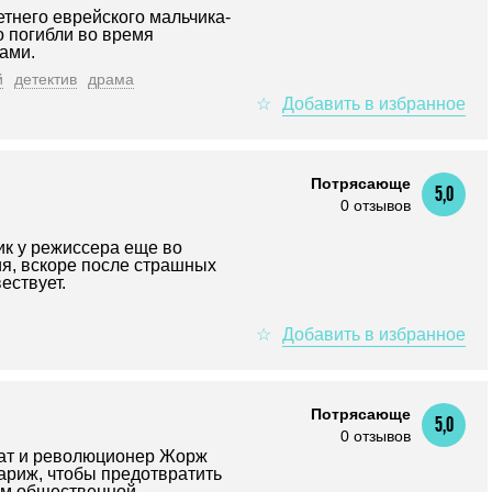
етнего еврейского мальчика-
о погибли во время
ами.
й
детектив
драма
Потрясающе
5,0
0 отзывов
ик у режиссера еще во
я, вскоре после страшных
ествует.
Потрясающе
5,0
0 отзывов
кат и революционер Жорж
ариж, чтобы предотвратить
ом общественной